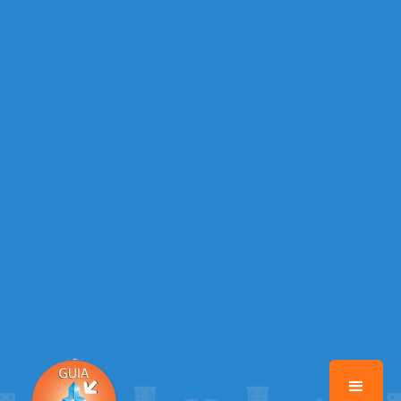
Warning
: Illegal string offset 'TELEFONE_2' in
/home/guiabebedouro/www/class-mb/Seguranca.Class.php
on line
37
Warning
: Illegal string offset 'EMAIL' in
/home/guiabebedouro/www/class-mb/Seguranca.Class.php
on line
37
Warning
: Illegal string offset 'DATA_CADASTRO' in
/home/guiabebedouro/www/class-mb/Seguranca.Class.php
on line
37
Warning
: Illegal string offset 'ATIVO' in
/home/guiabebedouro/www/class-mb/Seguranca.Class.php
on line
37