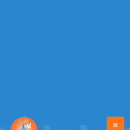
Warning
: Illegal string offset 'TELEFONE_2' in
/home/guiabebedouro/www/class-mb/Seguranca.Class.php
on line
37
Warning
: Illegal string offset 'EMAIL' in
/home/guiabebedouro/www/class-mb/Seguranca.Class.php
on line
37
Warning
: Illegal string offset 'DATA_CADASTRO' in
/home/guiabebedouro/www/class-mb/Seguranca.Class.php
on line
37
Warning
: Illegal string offset 'ATIVO' in
/home/guiabebedouro/www/class-mb/Seguranca.Class.php
on line
37