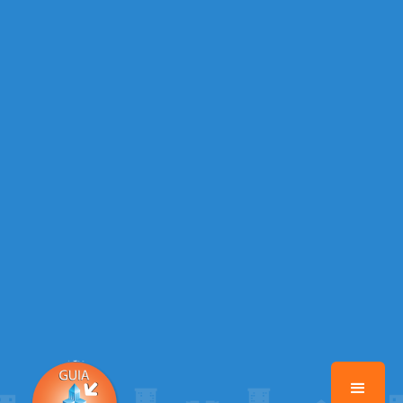
Warning
: Illegal string offset 'TELEFONE_2' in
/home/guiabebedouro/www/class-mb/Seguranca.Class.php
on line
37
Warning
: Illegal string offset 'EMAIL' in
/home/guiabebedouro/www/class-mb/Seguranca.Class.php
on line
37
Warning
: Illegal string offset 'DATA_CADASTRO' in
/home/guiabebedouro/www/class-mb/Seguranca.Class.php
on line
37
Warning
: Illegal string offset 'ATIVO' in
/home/guiabebedouro/www/class-mb/Seguranca.Class.php
on line
37