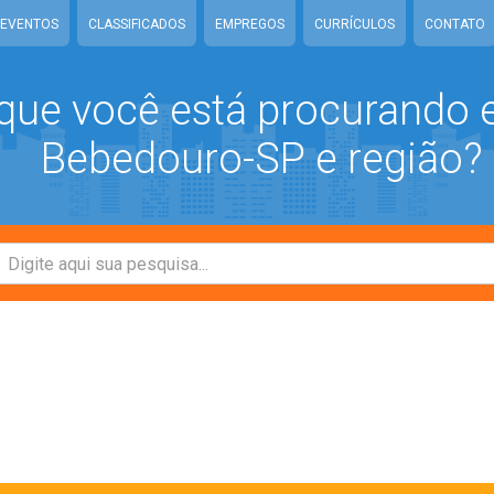
EVENTOS
CLASSIFICADOS
EMPREGOS
CURRÍCULOS
CONTATO
que você está procurando
Bebedouro-SP e região?