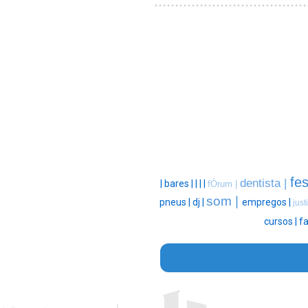
fes
dentista |
|
bares |
|
|
|
fÓrum |
som |
pneus |
dj |
empregos |
just
cursos |
fa