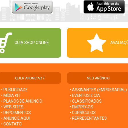
GUIA SHOP ONLINE
AVALIAÇ
QUER ANUNCIAR ?
MEU ANÚNCIO
• PUBLICIDADE
• ASSINANTES (EMPRESARIAL)
• MÍDIA KIT
• EVENTOS E CIA
• PLANOS DE ANÚNCIO
• CLASSIFICADOS
• WEB SITES
• EMPREGOS
• DEPOIMENTOS
• CURRÍCULOS
• ANUNCIE AQUI
• REPRESENTANTES
• CONTATO