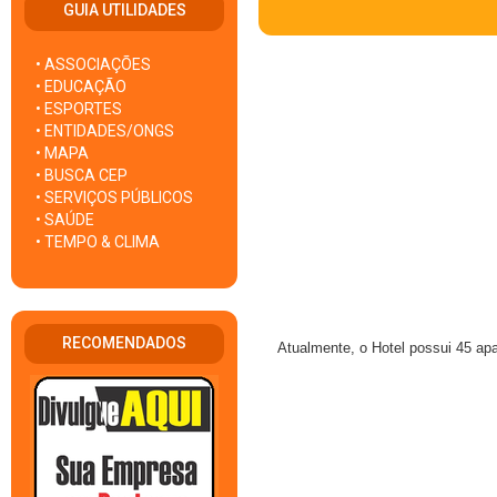
GUIA UTILIDADES
• ASSOCIAÇÕES
• EDUCAÇÃO
• ESPORTES
• ENTIDADES/ONGS
• MAPA
• BUSCA CEP
• SERVIÇOS PÚBLICOS
• SAÚDE
• TEMPO & CLIMA
RECOMENDADOS
Atualmente, o Hotel possui 45 ap