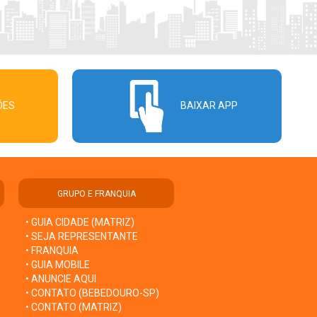
ÕES
BAIXAR APP
GRUPO E FRANQUIA
• GUIA CIDADE (MATRIZ)
• SEJA REPRESENTANTE
• FRANQUIA
• GUIA MOBILE
• ANUNCIE AQUI
• CONTATO (BEBEDOURO-SP)
• CONTATO (MATRIZ)