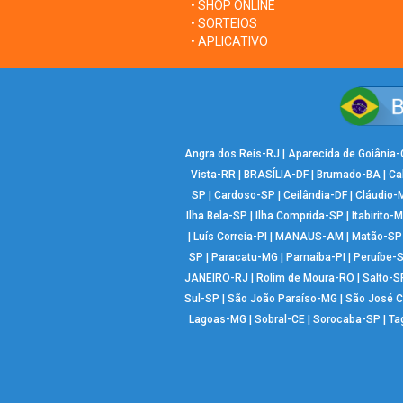
• SHOP ONLINE
• SORTEIOS
• APLICATIVO
Angra dos Reis-RJ
|
Aparecida de Goiânia
Vista-RR
|
BRASÍLIA-DF
|
Brumado-BA
|
Ca
SP
|
Cardoso-SP
|
Ceilândia-DF
|
Cláudio-
Ilha Bela-SP
|
Ilha Comprida-SP
|
Itabirito-
|
Luís Correia-PI
|
MANAUS-AM
|
Matão-SP
SP
|
Paracatu-MG
|
Parnaíba-PI
|
Peruíbe-
JANEIRO-RJ
|
Rolim de Moura-RO
|
Salto-S
Sul-SP
|
São João Paraíso-MG
|
São José 
Lagoas-MG
|
Sobral-CE
|
Sorocaba-SP
|
Ta