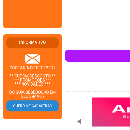
INFORMATIVO
GOSTARIA DE RECEBER?
** CUPOM DESCONTO **
*** PROMOÇÕES ***
*** NOVIDADES ***
DO GUIA BEBEDOURO EM
SEU E-MAIL?