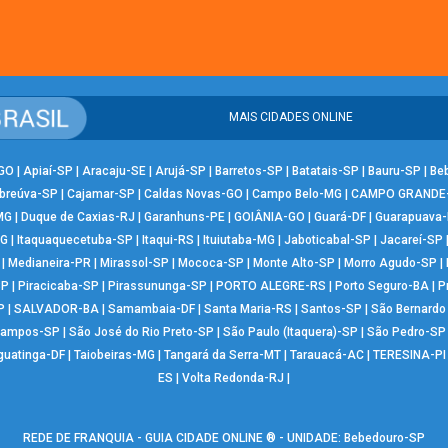
MAIS CIDADES ONLINE
-GO
|
Apiaí-SP
|
Aracaju-SE
|
Arujá-SP
|
Barretos-SP
|
Batatais-SP
|
Bauru-SP
|
Be
breúva-SP
|
Cajamar-SP
|
Caldas Novas-GO
|
Campo Belo-MG
|
CAMPO GRANDE
MG
|
Duque de Caxias-RJ
|
Garanhuns-PE
|
GOIÂNIA-GO
|
Guará-DF
|
Guarapuava
MG
|
Itaquaquecetuba-SP
|
Itaqui-RS
|
Ituiutaba-MG
|
Jaboticabal-SP
|
Jacareí-SP
|
Medianeira-PR
|
Mirassol-SP
|
Mococa-SP
|
Monte Alto-SP
|
Morro Agudo-SP
|
SP
|
Piracicaba-SP
|
Pirassununga-SP
|
PORTO ALEGRE-RS
|
Porto Seguro-BA
|
P
P
|
SALVADOR-BA
|
Samambaia-DF
|
Santa Maria-RS
|
Santos-SP
|
São Bernard
Campos-SP
|
São José do Rio Preto-SP
|
São Paulo (Itaquera)-SP
|
São Pedro-SP
guatinga-DF
|
Taiobeiras-MG
|
Tangará da Serra-MT
|
Tarauacá-AC
|
TERESINA-PI
ES
|
Volta Redonda-RJ
|
REDE DE FRANQUIA - GUIA CIDADE ONLINE ® - UNIDADE: Bebedouro-SP