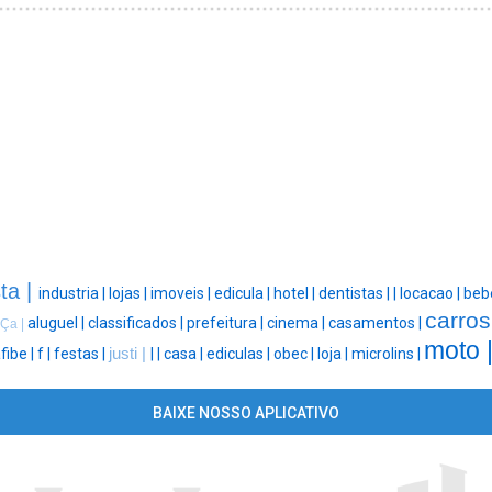
ta |
industria |
lojas |
imoveis |
edicula |
hotel |
dentistas |
|
locacao |
beb
carros
aluguel |
classificados |
prefeitura |
cinema |
casamentos |
iÇa |
moto 
fibe |
f |
festas |
justi |
|
|
casa |
ediculas |
obec |
loja |
microlins |
BAIXE NOSSO APLICATIVO