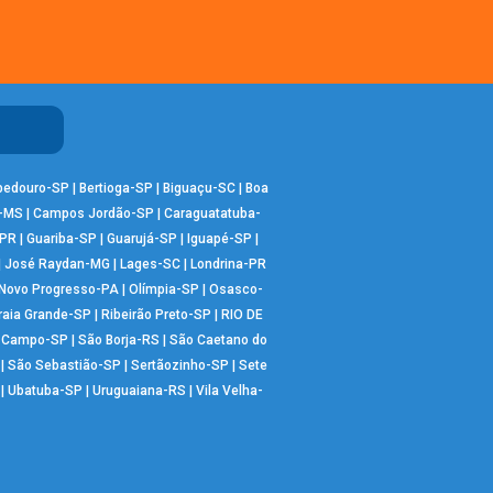
bedouro-SP
|
Bertioga-SP
|
Biguaçu-SC
|
Boa
-MS
|
Campos Jordão-SP
|
Caraguatatuba-
-PR
|
Guariba-SP
|
Guarujá-SP
|
Iguapé-SP
|
|
José Raydan-MG
|
Lages-SC
|
Londrina-PR
Novo Progresso-PA
|
Olímpia-SP
|
Osasco-
raia Grande-SP
|
Ribeirão Preto-SP
|
RIO DE
o Campo-SP
|
São Borja-RS
|
São Caetano do
|
São Sebastião-SP
|
Sertãozinho-SP
|
Sete
|
Ubatuba-SP
|
Uruguaiana-RS
|
Vila Velha-