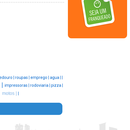
edouro |
roupas |
emprego |
agua |
|
 |
impressoras |
rodoviaria |
pizza |
|
motos |
|