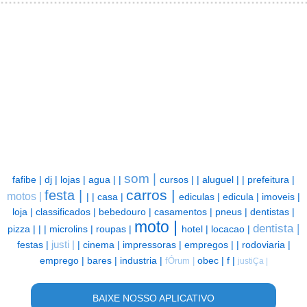
som |
fafibe |
dj |
lojas |
agua |
|
cursos |
|
aluguel |
|
prefeitura |
carros |
festa |
motos |
|
|
casa |
ediculas |
edicula |
imoveis |
loja |
classificados |
bebedouro |
casamentos |
pneus |
dentistas |
moto |
dentista |
pizza |
|
|
microlins |
roupas |
hotel |
locacao |
festas |
justi |
|
cinema |
impressoras |
empregos |
|
rodoviaria |
emprego |
bares |
industria |
obec |
f |
fÓrum |
justiÇa |
BAIXE NOSSO APLICATIVO