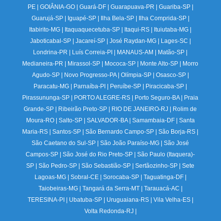
PE
|
GOIÂNIA-GO
|
Guará-DF
|
Guarapuava-PR
|
Guariba-SP
|
Guarujá-SP
|
Iguapé-SP
|
Ilha Bela-SP
|
Ilha Comprida-SP
|
Itabirito-MG
|
Itaquaquecetuba-SP
|
Itaqui-RS
|
Ituiutaba-MG
|
Jaboticabal-SP
|
Jacareí-SP
|
José Raydan-MG
|
Lages-SC
|
Londrina-PR
|
Luís Correia-PI
|
MANAUS-AM
|
Matão-SP
|
Medianeira-PR
|
Mirassol-SP
|
Mococa-SP
|
Monte Alto-SP
|
Morro
Agudo-SP
|
Novo Progresso-PA
|
Olímpia-SP
|
Osasco-SP
|
Paracatu-MG
|
Parnaíba-PI
|
Peruíbe-SP
|
Piracicaba-SP
|
Pirassununga-SP
|
PORTO ALEGRE-RS
|
Porto Seguro-BA
|
Praia
Grande-SP
|
Ribeirão Preto-SP
|
RIO DE JANEIRO-RJ
|
Rolim de
Moura-RO
|
Salto-SP
|
SALVADOR-BA
|
Samambaia-DF
|
Santa
Maria-RS
|
Santos-SP
|
São Bernardo Campo-SP
|
São Borja-RS
|
São Caetano do Sul-SP
|
São João Paraíso-MG
|
São José
Campos-SP
|
São José do Rio Preto-SP
|
São Paulo (Itaquera)-
SP
|
São Pedro-SP
|
São Sebastião-SP
|
Sertãozinho-SP
|
Sete
Lagoas-MG
|
Sobral-CE
|
Sorocaba-SP
|
Taguatinga-DF
|
Taiobeiras-MG
|
Tangará da Serra-MT
|
Tarauacá-AC
|
TERESINA-PI
|
Ubatuba-SP
|
Uruguaiana-RS
|
Vila Velha-ES
|
Volta Redonda-RJ
|