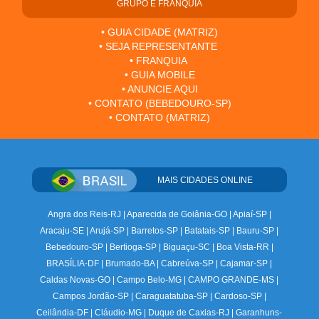
GRUPO E FRANQUIA
• GUIA CIDADE (MATRIZ)
• SEJA REPRESENTANTE
• FRANQUIA
• GUIA MOBILE
• ANUNCIE AQUI
• CONTATO (BEBEDOURO-SP)
• CONTATO (MATRIZ)
MAIS CIDADES ONLINE
Angra dos Reis-RJ
|
Aparecida de Goiânia-GO
|
Apiaí-SP
|
Aracaju-SE
|
Arujá-SP
|
Barretos-SP
|
Batatais-SP
|
Bauru-SP
|
Bebedouro-SP
|
Bertioga-SP
|
Biguaçu-SC
|
Boa Vista-RR
|
BRASÍLIA-DF
|
Brumado-BA
|
Cabreúva-SP
|
Cajamar-SP
|
Caldas Novas-GO
|
Campo Belo-MG
|
CAMPO GRANDE-MS
|
Campos Jordão-SP
|
Caraguatatuba-SP
|
Cardoso-SP
|
Ceilândia-DF
|
Cláudio-MG
|
Duque de Caxias-RJ
|
Garanhuns-