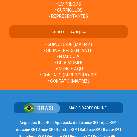
• EMPREGOS
• CURRÍCULOS
• REPRESENTANTES
GRUPO E FRANQUIA
• GUIA CIDADE (MATRIZ)
• SEJA REPRESENTANTE
• FRANQUIA
• GUIA MOBILE
• ANUNCIE AQUI
• CONTATO (BEBEDOURO-SP)
• CONTATO (MATRIZ)
MAIS CIDADES ONLINE
Angra dos Reis-RJ
|
Aparecida de Goiânia-GO
|
Apiaí-SP
|
Aracaju-SE
|
Arujá-SP
|
Barretos-SP
|
Batatais-SP
|
Bauru-SP
|
Bebedouro-SP
|
Bertioga-SP
|
Biguaçu-SC
|
Boa Vista-RR
|