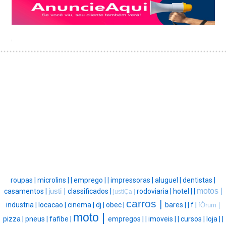
roupas |
microlins |
|
emprego |
|
impressoras |
aluguel |
dentistas |
motos |
casamentos |
justi |
classificados |
rodoviaria |
hotel |
|
justiÇa |
carros |
industria |
locacao |
cinema |
dj |
obec |
bares |
|
f |
fÓrum |
moto |
pizza |
pneus |
fafibe |
empregos |
|
imoveis |
|
cursos |
loja |
|