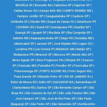
BRASÍLIA-DF
|
Brumado-BA
|
Cabreúva-SP
|
Cajamar-SP
|
Caldas Novas-GO
|
Campo Belo-MG
|
CAMPO GRANDE-MS
|
Campos Jordão-SP
|
Caraguatatuba-SP
|
Cardoso-SP
|
Ceilândia-DF
|
Cláudio-MG
|
Duque de Caxias-RJ
|
Garanhuns-PE
|
GOIÂNIA-GO
|
Guará-DF
|
Guarapuava-PR
|
Guariba-SP
|
Guarujá-SP
|
Iguapé-SP
|
Ilha Bela-SP
|
Ilha Comprida-SP
|
Itabirito-MG
|
Itaquaquecetuba-SP
|
Itaqui-RS
|
Ituiutaba-MG
|
Jaboticabal-SP
|
Jacareí-SP
|
José Raydan-MG
|
Lages-SC
|
Londrina-PR
|
Luís Correia-PI
|
MANAUS-AM
|
Matão-SP
|
Medianeira-PR
|
Mirassol-SP
|
Mococa-SP
|
Monte Alto-SP
|
Morro Agudo-SP
|
Novo Progresso-PA
|
Olímpia-SP
|
Osasco-
SP
|
Paracatu-MG
|
Parnaíba-PI
|
Peruíbe-SP
|
Piracicaba-SP
|
Pirassununga-SP
|
PORTO ALEGRE-RS
|
Porto Seguro-BA
|
Praia Grande-SP
|
Ribeirão Preto-SP
|
RIO DE JANEIRO-RJ
|
Rolim de Moura-RO
|
Salto-SP
|
SALVADOR-BA
|
Samambaia-DF
|
Santa Maria-RS
|
Santos-SP
|
São Bernardo Campo-SP
|
São
Borja-RS
|
São Caetano do Sul-SP
|
São João Paraíso-MG
|
São
José Campos-SP
|
São José do Rio Preto-SP
|
São Paulo
(Itaquera)-SP
|
São Pedro-SP
|
São Sebastião-SP
|
Sertãozinho-