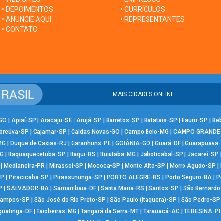
• DEPOIMENTOS
• CURRÍCULOS
• ANUNCIE AQUI
• REPRESENTANTES
• CONTATO
MAIS CIDADES ONLINE
-GO
|
Apiaí-SP
|
Aracaju-SE
|
Arujá-SP
|
Barretos-SP
|
Batatais-SP
|
Bauru-SP
|
Be
breúva-SP
|
Cajamar-SP
|
Caldas Novas-GO
|
Campo Belo-MG
|
CAMPO GRANDE
MG
|
Duque de Caxias-RJ
|
Garanhuns-PE
|
GOIÂNIA-GO
|
Guará-DF
|
Guarapuava
MG
|
Itaquaquecetuba-SP
|
Itaqui-RS
|
Ituiutaba-MG
|
Jaboticabal-SP
|
Jacareí-SP
|
Medianeira-PR
|
Mirassol-SP
|
Mococa-SP
|
Monte Alto-SP
|
Morro Agudo-SP
|
SP
|
Piracicaba-SP
|
Pirassununga-SP
|
PORTO ALEGRE-RS
|
Porto Seguro-BA
|
P
P
|
SALVADOR-BA
|
Samambaia-DF
|
Santa Maria-RS
|
Santos-SP
|
São Bernard
Campos-SP
|
São José do Rio Preto-SP
|
São Paulo (Itaquera)-SP
|
São Pedro-SP
guatinga-DF
|
Taiobeiras-MG
|
Tangará da Serra-MT
|
Tarauacá-AC
|
TERESINA-PI