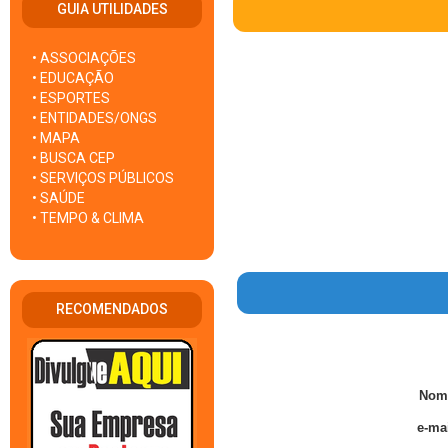
GUIA UTILIDADES
• ASSOCIAÇÕES
• EDUCAÇÃO
• ESPORTES
• ENTIDADES/ONGS
• MAPA
• BUSCA CEP
• SERVIÇOS PÚBLICOS
• SAÚDE
• TEMPO & CLIMA
RECOMENDADOS
Nom
e-mai