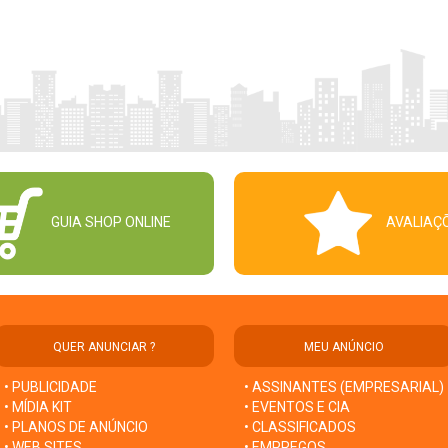
GUIA SHOP ONLINE
AVALIAÇ
QUER ANUNCIAR ?
MEU ANÚNCIO
• PUBLICIDADE
• ASSINANTES (EMPRESARIAL)
• MÍDIA KIT
• EVENTOS E CIA
• PLANOS DE ANÚNCIO
• CLASSIFICADOS
• WEB SITES
• EMPREGOS