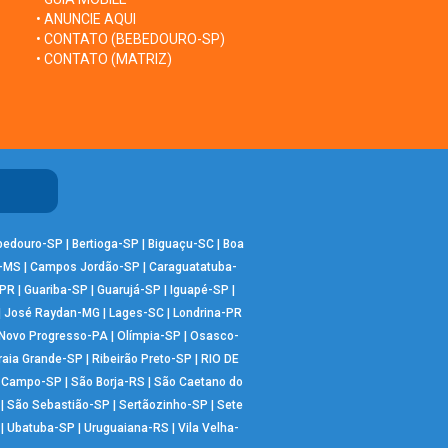
• ANUNCIE AQUI
• CONTATO (BEBEDOURO-SP)
• CONTATO (MATRIZ)
bedouro-SP
|
Bertioga-SP
|
Biguaçu-SC
|
Boa
-MS
|
Campos Jordão-SP
|
Caraguatatuba-
-PR
|
Guariba-SP
|
Guarujá-SP
|
Iguapé-SP
|
|
José Raydan-MG
|
Lages-SC
|
Londrina-PR
Novo Progresso-PA
|
Olímpia-SP
|
Osasco-
raia Grande-SP
|
Ribeirão Preto-SP
|
RIO DE
o Campo-SP
|
São Borja-RS
|
São Caetano do
|
São Sebastião-SP
|
Sertãozinho-SP
|
Sete
|
Ubatuba-SP
|
Uruguaiana-RS
|
Vila Velha-