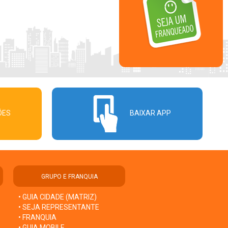
ÕES
BAIXAR APP
GRUPO E FRANQUIA
• GUIA CIDADE (MATRIZ)
• SEJA REPRESENTANTE
• FRANQUIA
• GUIA MOBILE