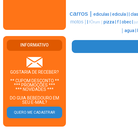
carros |
ediculas |
edicula |
|
clas
motos |
|
pizza |
f |
obec |
fÓrum |
ju
|
agua |
INFORMATIVO
GOSTARIA DE RECEBER?
** CUPOM DESCONTO **
*** PROMOÇÕES ***
*** NOVIDADES ***
DO GUIA BEBEDOURO EM
SEU E-MAIL?