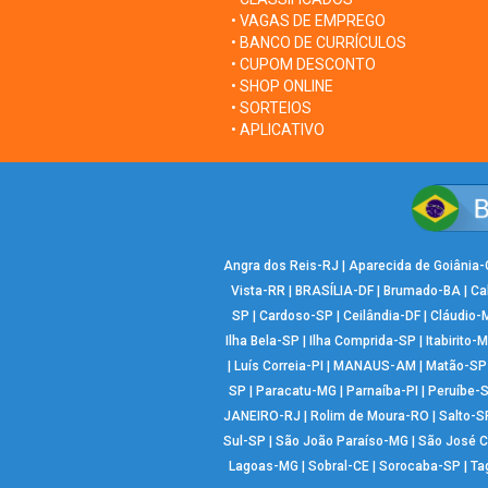
• VAGAS DE EMPREGO
• BANCO DE CURRÍCULOS
• CUPOM DESCONTO
• SHOP ONLINE
• SORTEIOS
• APLICATIVO
Angra dos Reis-RJ
|
Aparecida de Goiânia
Vista-RR
|
BRASÍLIA-DF
|
Brumado-BA
|
Ca
SP
|
Cardoso-SP
|
Ceilândia-DF
|
Cláudio-
Ilha Bela-SP
|
Ilha Comprida-SP
|
Itabirito-
|
Luís Correia-PI
|
MANAUS-AM
|
Matão-SP
SP
|
Paracatu-MG
|
Parnaíba-PI
|
Peruíbe-
JANEIRO-RJ
|
Rolim de Moura-RO
|
Salto-S
Sul-SP
|
São João Paraíso-MG
|
São José 
Lagoas-MG
|
Sobral-CE
|
Sorocaba-SP
|
Ta