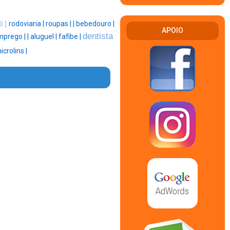
ti |
rodoviaria |
roupas |
|
bebedouro |
APOIO
dentista
mprego |
|
aluguel |
fafibe |
icrolins |