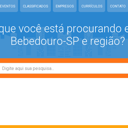
EVENTOS
CLASSIFICADOS
EMPREGOS
CURRÍCULOS
CONTATO
que você está procurando
Bebedouro-SP e região?