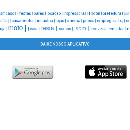
sificados |
festas |
bares |
locacao |
impressoras |
|
hotel |
prefeitura |
jus
|
casamentos |
industria |
lojas |
cinema |
pneus |
empregos |
|
dj |
e
stiÇa |
moto |
festa |
som |
loja |
|
casa |
cursos |
|
imoveis |
dentistas |
m
BAIXE NOSSO APLICATIVO