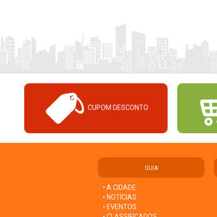
CUPOM DESCONTO
GUIA
• A CIDADE
• NOTÍCIAS
• EVENTOS
• CLASSIFICADOS