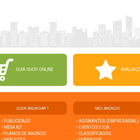
GUIA SHOP ONLINE
AVALIAÇ
QUER ANUNCIAR ?
MEU ANÚNCIO
• PUBLICIDADE
• ASSINANTES (EMPRESARIAL)
• MÍDIA KIT
• EVENTOS E CIA
• PLANOS DE ANÚNCIO
• CLASSIFICADOS
• WEB SITES
• EMPREGOS