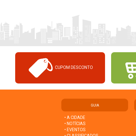
CUPOM DESCONTO
GUIA
• A CIDADE
• NOTÍCIAS
• EVENTOS
• CLASSIFICADOS