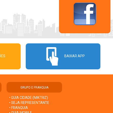
ÕES
BAIXAR APP
GRUPO E FRANQUIA
• GUIA CIDADE (MATRIZ)
• SEJA REPRESENTANTE
• FRANQUIA
• GUIA MOBILE