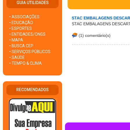
GUIA UTILIDADES
• ASSOCIAÇÕES
STAC EMBALAGENS DESCAR
• EDUCAÇÃO
STAC EMBALAGENS DESCART
• ESPORTES
• ENTIDADES/ONGS
(1) comentário(s)
• MAPA
• BUSCA CEP
• SERVIÇOS PÚBLICOS
• SAÚDE
• TEMPO & CLIMA
RECOMENDADOS