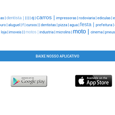
carros |
dentista |
as |
|
|
|
|
dj |
impressoras |
rodoviaria |
ediculas |
e
festa |
uro |
aluguel |
f |
cursos |
|
dentistas |
pizza |
agua |
prefeitura |
moto |
motos |
|
loja |
imoveis |
|
industria |
microlins |
cinema |
pneus
BAIXE NOSSO APLICATIVO