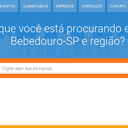
EVENTOS
CLASSIFICADOS
EMPREGOS
CURRÍCULOS
CONTATO
que você está procurando
Bebedouro-SP e região?