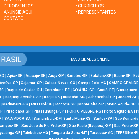
• DEPOIMENTOS
• CURRÍCULOS
• ANUNCIE AQUI
• REPRESENTANTES
• CONTATO
MAIS CIDADES ONLINE
-GO
|
Apiaí-SP
|
Aracaju-SE
|
Arujá-SP
|
Barretos-SP
|
Batatais-SP
|
Bauru-SP
|
Be
breúva-SP
|
Cajamar-SP
|
Caldas Novas-GO
|
Campo Belo-MG
|
CAMPO GRANDE
MG
|
Duque de Caxias-RJ
|
Garanhuns-PE
|
GOIÂNIA-GO
|
Guará-DF
|
Guarapuava
MG
|
Itaquaquecetuba-SP
|
Itaqui-RS
|
Ituiutaba-MG
|
Jaboticabal-SP
|
Jacareí-SP
|
Medianeira-PR
|
Mirassol-SP
|
Mococa-SP
|
Monte Alto-SP
|
Morro Agudo-SP
|
SP
|
Piracicaba-SP
|
Pirassununga-SP
|
PORTO ALEGRE-RS
|
Porto Seguro-BA
|
P
P
|
SALVADOR-BA
|
Samambaia-DF
|
Santa Maria-RS
|
Santos-SP
|
São Bernard
Campos-SP
|
São José do Rio Preto-SP
|
São Paulo (Itaquera)-SP
|
São Pedro-SP
guatinga-DF
|
Taiobeiras-MG
|
Tangará da Serra-MT
|
Tarauacá-AC
|
TERESINA-PI