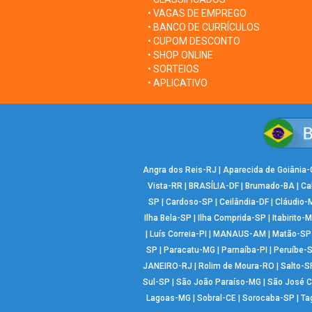
• VAGAS DE EMPREGO
• BANCO DE CURRÍCULOS
• CUPOM DESCONTO
• SHOP ONLINE
• SORTEIOS
• APLICATIVO
Angra dos Reis-RJ
|
Aparecida de Goiânia
Vista-RR
|
BRASÍLIA-DF
|
Brumado-BA
|
Ca
SP
|
Cardoso-SP
|
Ceilândia-DF
|
Cláudio-
Ilha Bela-SP
|
Ilha Comprida-SP
|
Itabirito-
|
Luís Correia-PI
|
MANAUS-AM
|
Matão-SP
SP
|
Paracatu-MG
|
Parnaíba-PI
|
Peruíbe-
JANEIRO-RJ
|
Rolim de Moura-RO
|
Salto-S
Sul-SP
|
São João Paraíso-MG
|
São José 
Lagoas-MG
|
Sobral-CE
|
Sorocaba-SP
|
Ta