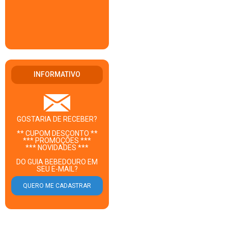
INFORMATIVO
GOSTARIA DE RECEBER?
** CUPOM DESCONTO **
*** PROMOÇÕES ***
*** NOVIDADES ***
DO GUIA BEBEDOURO EM
SEU E-MAIL?