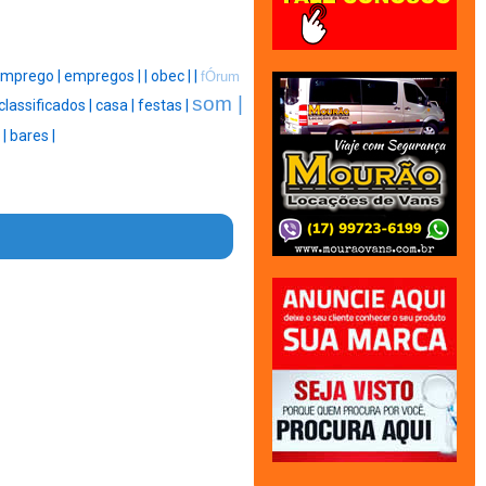
mprego |
empregos |
|
obec |
|
fÓrum
som |
classificados |
casa |
festas |
 |
bares |