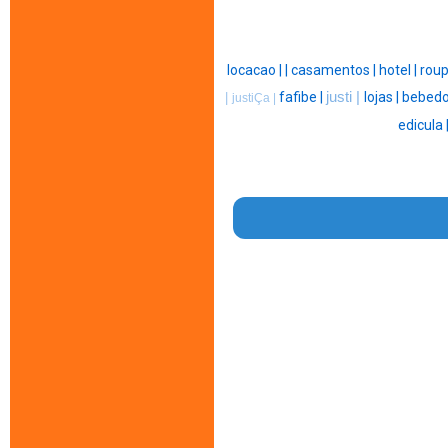
locacao |
|
casamentos |
hotel |
roup
fafibe |
justi |
lojas |
bebedo
|
justiÇa |
edicula 