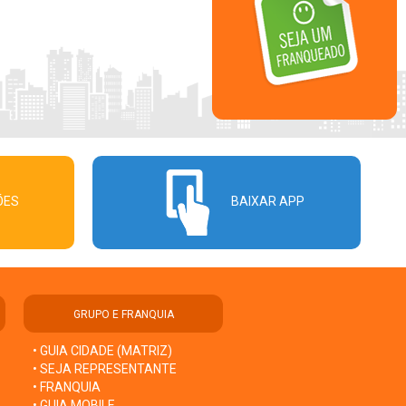
ÕES
BAIXAR APP
GRUPO E FRANQUIA
• GUIA CIDADE (MATRIZ)
• SEJA REPRESENTANTE
• FRANQUIA
• GUIA MOBILE