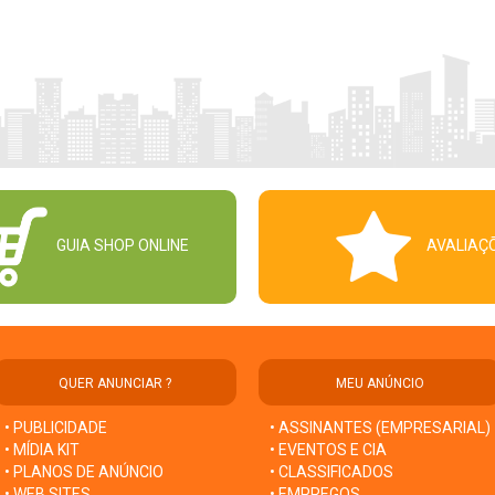
GUIA SHOP ONLINE
AVALIAÇ
QUER ANUNCIAR ?
MEU ANÚNCIO
• PUBLICIDADE
• ASSINANTES (EMPRESARIAL)
• MÍDIA KIT
• EVENTOS E CIA
• PLANOS DE ANÚNCIO
• CLASSIFICADOS
• WEB SITES
• EMPREGOS