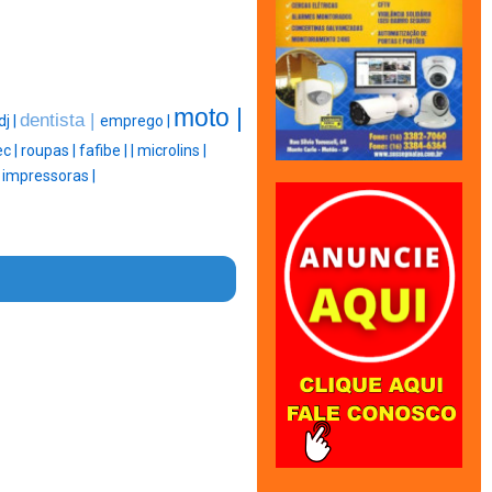
moto |
dentista |
dj |
emprego |
c |
roupas |
fafibe |
|
microlins |
|
impressoras |