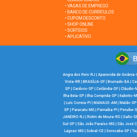
• VAGAS DE EMPREGO
• BANCO DE CURRÍCULOS
• CUPOM DESCONTO
• SHOP ONLINE
• SORTEIOS
• APLICATIVO
Angra dos Reis-RJ
|
Aparecida de Goiânia
Vista-RR
|
BRASÍLIA-DF
|
Brumado-BA
|
Ca
SP
|
Cardoso-SP
|
Ceilândia-DF
|
Cláudio-
Ilha Bela-SP
|
Ilha Comprida-SP
|
Itabirito-
|
Luís Correia-PI
|
MANAUS-AM
|
Matão-SP
SP
|
Paracatu-MG
|
Parnaíba-PI
|
Peruíbe-
JANEIRO-RJ
|
Rolim de Moura-RO
|
Salto-S
Sul-SP
|
São João Paraíso-MG
|
São José 
Lagoas-MG
|
Sobral-CE
|
Sorocaba-SP
|
Ta