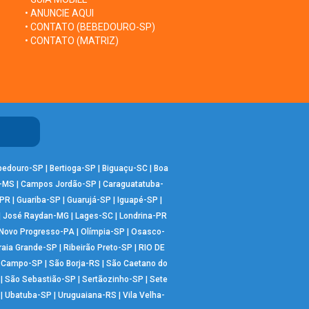
• ANUNCIE AQUI
• CONTATO (BEBEDOURO-SP)
• CONTATO (MATRIZ)
bedouro-SP
|
Bertioga-SP
|
Biguaçu-SC
|
Boa
-MS
|
Campos Jordão-SP
|
Caraguatatuba-
-PR
|
Guariba-SP
|
Guarujá-SP
|
Iguapé-SP
|
|
José Raydan-MG
|
Lages-SC
|
Londrina-PR
Novo Progresso-PA
|
Olímpia-SP
|
Osasco-
raia Grande-SP
|
Ribeirão Preto-SP
|
RIO DE
o Campo-SP
|
São Borja-RS
|
São Caetano do
|
São Sebastião-SP
|
Sertãozinho-SP
|
Sete
|
Ubatuba-SP
|
Uruguaiana-RS
|
Vila Velha-