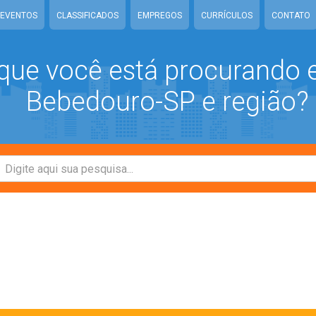
EVENTOS
CLASSIFICADOS
EMPREGOS
CURRÍCULOS
CONTATO
que você está procurando
Bebedouro-SP e região?