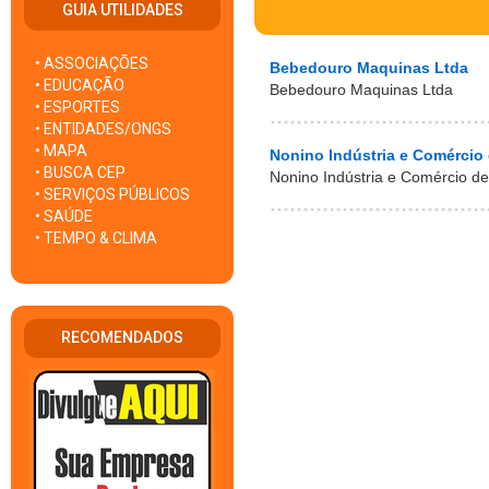
GUIA UTILIDADES
• ASSOCIAÇÕES
Bebedouro Maquinas Ltda
• EDUCAÇÃO
Bebedouro Maquinas Ltda
• ESPORTES
• ENTIDADES/ONGS
• MAPA
Nonino Indústria e Comércio
• BUSCA CEP
Nonino Indústria e Comércio de
• SERVIÇOS PÚBLICOS
• SAÚDE
• TEMPO & CLIMA
RECOMENDADOS