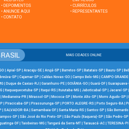
• DEPOIMENTOS
• CURRÍCULOS
• ANUNCIE AQUI
• REPRESENTANTES
• CONTATO
MAIS CIDADES ONLINE
-GO
|
Apiaí-SP
|
Aracaju-SE
|
Arujá-SP
|
Barretos-SP
|
Batatais-SP
|
Bauru-SP
|
Be
breúva-SP
|
Cajamar-SP
|
Caldas Novas-GO
|
Campo Belo-MG
|
CAMPO GRANDE
MG
|
Duque de Caxias-RJ
|
Garanhuns-PE
|
GOIÂNIA-GO
|
Guará-DF
|
Guarapuava
MG
|
Itaquaquecetuba-SP
|
Itaqui-RS
|
Ituiutaba-MG
|
Jaboticabal-SP
|
Jacareí-SP
|
Medianeira-PR
|
Mirassol-SP
|
Mococa-SP
|
Monte Alto-SP
|
Morro Agudo-SP
|
SP
|
Piracicaba-SP
|
Pirassununga-SP
|
PORTO ALEGRE-RS
|
Porto Seguro-BA
|
P
P
|
SALVADOR-BA
|
Samambaia-DF
|
Santa Maria-RS
|
Santos-SP
|
São Bernard
Campos-SP
|
São José do Rio Preto-SP
|
São Paulo (Itaquera)-SP
|
São Pedro-SP
guatinga-DF
|
Taiobeiras-MG
|
Tangará da Serra-MT
|
Tarauacá-AC
|
TERESINA-PI