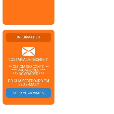
INFORMATIVO
GOSTARIA DE RECEBER?
** CUPOM DESCONTO **
*** PROMOÇÕES ***
*** NOVIDADES ***
DO GUIA BEBEDOURO EM
SEU E-MAIL?