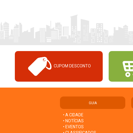
CUPOM DESCONTO
GUIA
• A CIDADE
• NOTÍCIAS
• EVENTOS
• CLASSIFICADOS