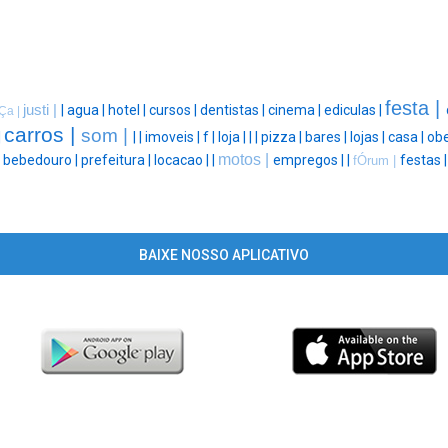
festa |
justi |
|
agua |
hotel |
cursos |
dentistas |
cinema |
ediculas |
iÇa |
carros |
som |
|
|
|
imoveis |
f |
loja |
|
|
pizza |
bares |
lojas |
casa |
obe
motos |
|
bebedouro |
prefeitura |
locacao |
|
empregos |
|
festas 
fÓrum |
BAIXE NOSSO APLICATIVO