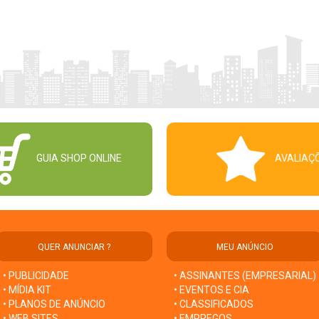
GUIA SHOP ONLINE
AVALIAÇ
QUER ANUNCIAR ?
MEU ANÚNCIO
• PUBLICIDADE
• ASSINANTES (EMPRESARIAL)
• MÍDIA KIT
• EVENTOS E CIA
• PLANOS DE ANÚNCIO
• CLASSIFICADOS
• WEB SITES
• EMPREGOS