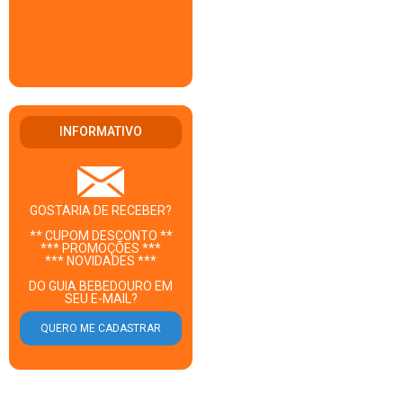
INFORMATIVO
GOSTARIA DE RECEBER?
** CUPOM DESCONTO **
*** PROMOÇÕES ***
*** NOVIDADES ***
DO GUIA BEBEDOURO EM
SEU E-MAIL?