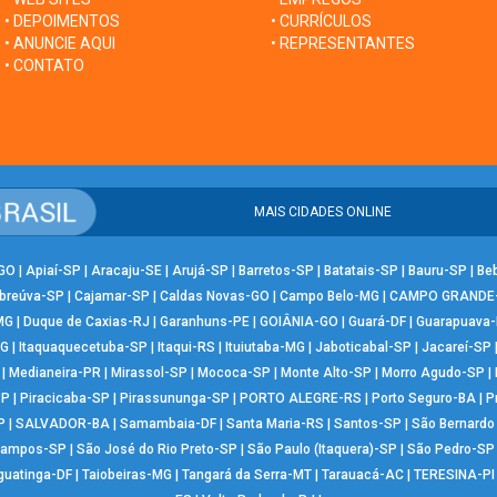
• DEPOIMENTOS
• CURRÍCULOS
• ANUNCIE AQUI
• REPRESENTANTES
• CONTATO
MAIS CIDADES ONLINE
-GO
|
Apiaí-SP
|
Aracaju-SE
|
Arujá-SP
|
Barretos-SP
|
Batatais-SP
|
Bauru-SP
|
Be
breúva-SP
|
Cajamar-SP
|
Caldas Novas-GO
|
Campo Belo-MG
|
CAMPO GRANDE
MG
|
Duque de Caxias-RJ
|
Garanhuns-PE
|
GOIÂNIA-GO
|
Guará-DF
|
Guarapuava
MG
|
Itaquaquecetuba-SP
|
Itaqui-RS
|
Ituiutaba-MG
|
Jaboticabal-SP
|
Jacareí-SP
|
Medianeira-PR
|
Mirassol-SP
|
Mococa-SP
|
Monte Alto-SP
|
Morro Agudo-SP
|
SP
|
Piracicaba-SP
|
Pirassununga-SP
|
PORTO ALEGRE-RS
|
Porto Seguro-BA
|
P
P
|
SALVADOR-BA
|
Samambaia-DF
|
Santa Maria-RS
|
Santos-SP
|
São Bernard
Campos-SP
|
São José do Rio Preto-SP
|
São Paulo (Itaquera)-SP
|
São Pedro-SP
guatinga-DF
|
Taiobeiras-MG
|
Tangará da Serra-MT
|
Tarauacá-AC
|
TERESINA-PI