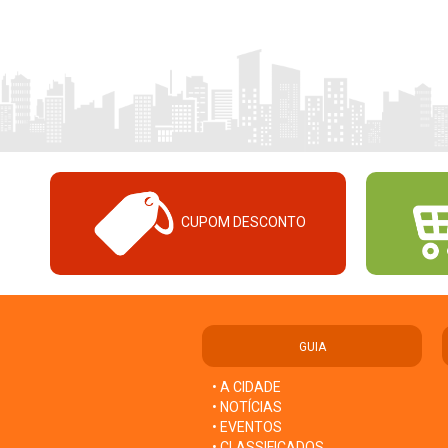
CUPOM DESCONTO
GUIA
• A CIDADE
• NOTÍCIAS
• EVENTOS
• CLASSIFICADOS