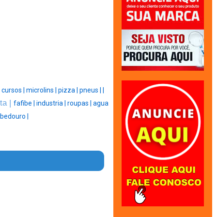
|
cursos |
microlins |
pizza |
pneus |
|
ta |
fafibe |
industria |
roupas |
agua
bedouro |