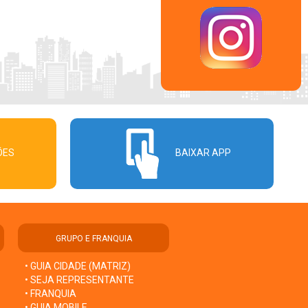
ÕES
BAIXAR APP
GRUPO E FRANQUIA
• GUIA CIDADE (MATRIZ)
• SEJA REPRESENTANTE
• FRANQUIA
• GUIA MOBILE