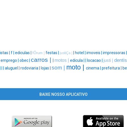
istas |
f |
ediculas |
festas |
|
hotel |
imoveis |
impressoras 
fÓrum |
justiÇa |
carros |
dentis
motos |
|
emprego |
obec |
|
edicula |
|
locacao |
justi |
moto |
som |
|
|
|
aluguel |
rodoviaria |
lojas |
cinema |
prefeitura |
be
BAIXE NOSSO APLICATIVO