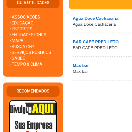
GUIA UTILIDADES
• ASSOCIAÇÕES
Agua Doce Cachacaria
• EDUCAÇÃO
Agua Doce Cachacaria
• ESPORTES
• ENTIDADES/ONGS
• MAPA
BAR CAFE PREDILETO
• BUSCA CEP
BAR CAFE PREDILETO
• SERVIÇOS PÚBLICOS
• SAÚDE
• TEMPO & CLIMA
Max bar
Max bar
RECOMENDADOS