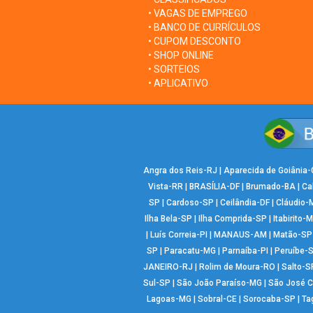
• VAGAS DE EMPREGO
• BANCO DE CURRÍCULOS
• CUPOM DESCONTO
• SHOP ONLINE
• SORTEIOS
• APLICATIVO
Angra dos Reis-RJ
|
Aparecida de Goiânia
Vista-RR
|
BRASÍLIA-DF
|
Brumado-BA
|
Ca
SP
|
Cardoso-SP
|
Ceilândia-DF
|
Cláudio-
Ilha Bela-SP
|
Ilha Comprida-SP
|
Itabirito-
|
Luís Correia-PI
|
MANAUS-AM
|
Matão-SP
SP
|
Paracatu-MG
|
Parnaíba-PI
|
Peruíbe-
JANEIRO-RJ
|
Rolim de Moura-RO
|
Salto-S
Sul-SP
|
São João Paraíso-MG
|
São José 
Lagoas-MG
|
Sobral-CE
|
Sorocaba-SP
|
Ta