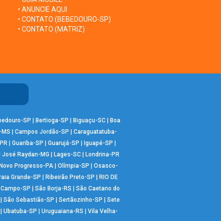
• ANUNCIE AQUI
• CONTATO (BEBEDOURO-SP)
• CONTATO (MATRIZ)
bedouro-SP
|
Bertioga-SP
|
Biguaçu-SC
|
Boa
-MS
|
Campos Jordão-SP
|
Caraguatatuba-
-PR
|
Guariba-SP
|
Guarujá-SP
|
Iguapé-SP
|
|
José Raydan-MG
|
Lages-SC
|
Londrina-PR
Novo Progresso-PA
|
Olímpia-SP
|
Osasco-
raia Grande-SP
|
Ribeirão Preto-SP
|
RIO DE
o Campo-SP
|
São Borja-RS
|
São Caetano do
|
São Sebastião-SP
|
Sertãozinho-SP
|
Sete
|
Ubatuba-SP
|
Uruguaiana-RS
|
Vila Velha-