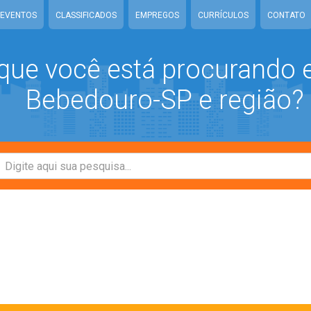
EVENTOS
CLASSIFICADOS
EMPREGOS
CURRÍCULOS
CONTATO
que você está procurando
Bebedouro-SP e região?