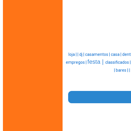
loja |
|
dj |
casamentos |
casa |
dent
festa |
empregos |
classificados 
|
bares |
|