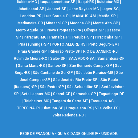
Itabirito-MG
|
Itaquaquecetuba-SP
|
Itaqui-RS
|
Ituiutaba-MG
|
Jaboticabal-SP
|
Jacareí-SP
|
José Raydan-MG
|
Lages-SC
|
Londrina-PR
|
Luís Correia-PI
|
MANAUS-AM
|
Matão-SP
|
Medianeira-PR
|
Mirassol-SP
|
Mococa-SP
|
Monte Alto-SP
|
Morro Agudo-SP
|
Novo Progresso-PA
|
Olímpia-SP
|
Osasco-
SP
|
Paracatu-MG
|
Parnaíba-PI
|
Peruíbe-SP
|
Piracicaba-SP
|
Pirassununga-SP
|
PORTO ALEGRE-RS
|
Porto Seguro-BA
|
Praia Grande-SP
|
Ribeirão Preto-SP
|
RIO DE JANEIRO-RJ
|
Rolim de Moura-RO
|
Salto-SP
|
SALVADOR-BA
|
Samambaia-DF
|
Santa Maria-RS
|
Santos-SP
|
São Bernardo Campo-SP
|
São
Borja-RS
|
São Caetano do Sul-SP
|
São João Paraíso-MG
|
São
José Campos-SP
|
São José do Rio Preto-SP
|
São Paulo
(Itaquera)-SP
|
São Pedro-SP
|
São Sebastião-SP
|
Sertãozinho-
SP
|
Sete Lagoas-MG
|
Sobral-CE
|
Sorocaba-SP
|
Taguatinga-DF
|
Taiobeiras-MG
|
Tangará da Serra-MT
|
Tarauacá-AC
|
TERESINA-PI
|
Ubatuba-SP
|
Uruguaiana-RS
|
Vila Velha-ES
|
Volta Redonda-RJ
|
REDE DE FRANQUIA - GUIA CIDADE ONLINE ® - UNIDADE: