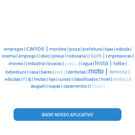
carros |
empregos |
microlins |
pizza |
prefeitura |
lojas |
edicula |
som |
cinema |
emprego |
|
obec |
pneus |
rodoviaria |
|
|
impressoras |
festa |
imoveis |
|
industria |
locacao |
|
|
agua |
fafibe |
justiÇa |
moto |
dentista |
bebedouro |
casa |
bares |
justi |
|
dentistas |
motos |
ediculas |
f |
dj |
festas |
loja |
cursos |
classificados |
hotel |
|
aluguel |
roupas |
casamentos |
|
fÓrum |
BAIXE NOSSO APLICATIVO