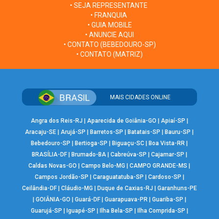
• SEJA REPRESENTANTE
• FRANQUIA
• GUIA MOBILE
• ANUNCIE AQUI
• CONTATO (BEBEDOURO-SP)
• CONTATO (MATRIZ)
MAIS CIDADES ONLINE
Angra dos Reis-RJ
|
Aparecida de Goiânia-GO
|
Apiaí-SP
|
Aracaju-SE
|
Arujá-SP
|
Barretos-SP
|
Batatais-SP
|
Bauru-SP
|
Bebedouro-SP
|
Bertioga-SP
|
Biguaçu-SC
|
Boa Vista-RR
|
BRASÍLIA-DF
|
Brumado-BA
|
Cabreúva-SP
|
Cajamar-SP
|
Caldas Novas-GO
|
Campo Belo-MG
|
CAMPO GRANDE-MS
|
Campos Jordão-SP
|
Caraguatatuba-SP
|
Cardoso-SP
|
Ceilândia-DF
|
Cláudio-MG
|
Duque de Caxias-RJ
|
Garanhuns-PE
|
GOIÂNIA-GO
|
Guará-DF
|
Guarapuava-PR
|
Guariba-SP
|
Guarujá-SP
|
Iguapé-SP
|
Ilha Bela-SP
|
Ilha Comprida-SP
|