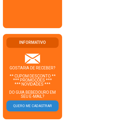
INFORMATIVO
GOSTARIA DE RECEBER?
** CUPOM DESCONTO **
*** PROMOÇÕES ***
*** NOVIDADES ***
DO GUIA BEBEDOURO EM
SEU E-MAIL?