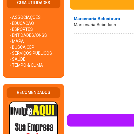
GUIA UTILIDADES
• ASSOCIAÇÕES
Marcenaria Bebedouro
• EDUCAÇÃO
Marcenaria Bebedouro
• ESPORTES
• ENTIDADES/ONGS
• MAPA
• BUSCA CEP
• SERVIÇOS PÚBLICOS
• SAÚDE
• TEMPO & CLIMA
RECOMENDADOS