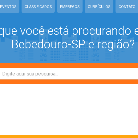
EVENTOS
CLASSIFICADOS
EMPREGOS
CURRÍCULOS
CONTATO
que você está procurando
Bebedouro-SP e região?