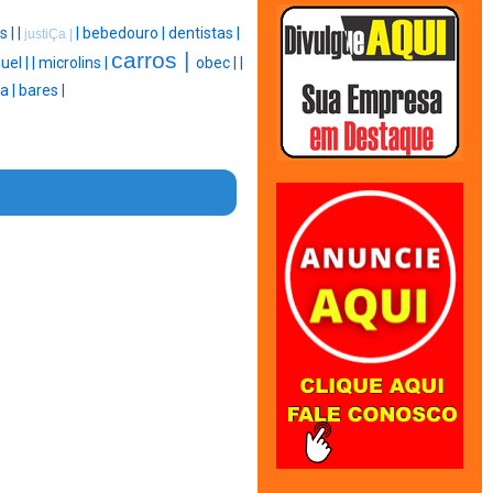
s |
|
|
bebedouro |
dentistas |
justiÇa |
carros |
uel |
|
microlins |
obec |
|
a |
bares |