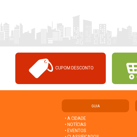
CUPOM DESCONTO
GUIA
• A CIDADE
• NOTÍCIAS
• EVENTOS
• CLASSIFICADOS