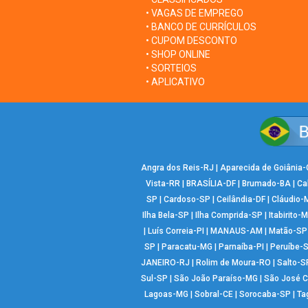
• VAGAS DE EMPREGO
• BANCO DE CURRÍCULOS
• CUPOM DESCONTO
• SHOP ONLINE
• SORTEIOS
• APLICATIVO
Angra dos Reis-RJ
|
Aparecida de Goiânia
Vista-RR
|
BRASÍLIA-DF
|
Brumado-BA
|
Ca
SP
|
Cardoso-SP
|
Ceilândia-DF
|
Cláudio-
Ilha Bela-SP
|
Ilha Comprida-SP
|
Itabirito-
|
Luís Correia-PI
|
MANAUS-AM
|
Matão-SP
SP
|
Paracatu-MG
|
Parnaíba-PI
|
Peruíbe-
JANEIRO-RJ
|
Rolim de Moura-RO
|
Salto-S
Sul-SP
|
São João Paraíso-MG
|
São José 
Lagoas-MG
|
Sobral-CE
|
Sorocaba-SP
|
Ta