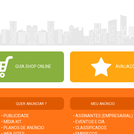
GUIA SHOP ONLINE
AVALIAÇ
QUER ANUNCIAR ?
MEU ANÚNCIO
• PUBLICIDADE
• ASSINANTES (EMPRESARIAL)
• MÍDIA KIT
• EVENTOS E CIA
• PLANOS DE ANÚNCIO
• CLASSIFICADOS
• WEB SITES
• EMPREGOS