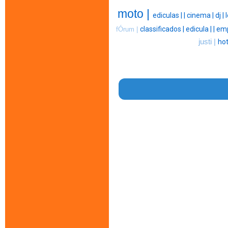
moto |
ediculas |
|
cinema |
dj |
l
classificados |
edicula |
|
emp
fÓrum |
justi |
hot