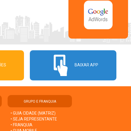
ÕES
BAIXAR APP
GRUPO E FRANQUIA
• GUIA CIDADE (MATRIZ)
• SEJA REPRESENTANTE
• FRANQUIA
• GUIA MOBILE