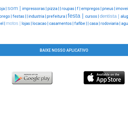
som |
oja |
impressoras |
pizza |
|
roupas |
f |
empregos |
pneus |
imovei
festa |
dentista |
rego |
festas |
|
industria |
prefeitura |
cursos |
alug
motos |
el |
lojas |
locacao |
casamentos |
fafibe |
|
casa |
rodoviaria |
agu
BAIXE NOSSO APLICATIVO