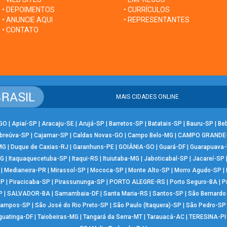
• DEPOIMENTOS
• CURRÍCULOS
• ANUNCIE AQUI
• REPRESENTANTES
• CONTATO
MAIS CIDADES ONLINE
-GO
|
Apiaí-SP
|
Aracaju-SE
|
Arujá-SP
|
Barretos-SP
|
Batatais-SP
|
Bauru-SP
|
Be
breúva-SP
|
Cajamar-SP
|
Caldas Novas-GO
|
Campo Belo-MG
|
CAMPO GRANDE
MG
|
Duque de Caxias-RJ
|
Garanhuns-PE
|
GOIÂNIA-GO
|
Guará-DF
|
Guarapuava
MG
|
Itaquaquecetuba-SP
|
Itaqui-RS
|
Ituiutaba-MG
|
Jaboticabal-SP
|
Jacareí-SP
|
Medianeira-PR
|
Mirassol-SP
|
Mococa-SP
|
Monte Alto-SP
|
Morro Agudo-SP
|
SP
|
Piracicaba-SP
|
Pirassununga-SP
|
PORTO ALEGRE-RS
|
Porto Seguro-BA
|
P
P
|
SALVADOR-BA
|
Samambaia-DF
|
Santa Maria-RS
|
Santos-SP
|
São Bernard
Campos-SP
|
São José do Rio Preto-SP
|
São Paulo (Itaquera)-SP
|
São Pedro-SP
guatinga-DF
|
Taiobeiras-MG
|
Tangará da Serra-MT
|
Tarauacá-AC
|
TERESINA-PI