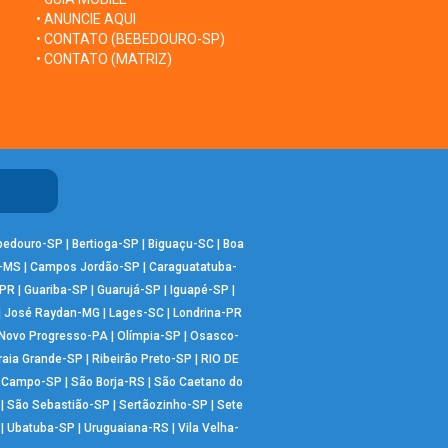
• ANUNCIE AQUI
• CONTATO (BEBEDOURO-SP)
• CONTATO (MATRIZ)
bedouro-SP
|
Bertioga-SP
|
Biguaçu-SC
|
Boa
-MS
|
Campos Jordão-SP
|
Caraguatatuba-
-PR
|
Guariba-SP
|
Guarujá-SP
|
Iguapé-SP
|
|
José Raydan-MG
|
Lages-SC
|
Londrina-PR
Novo Progresso-PA
|
Olímpia-SP
|
Osasco-
raia Grande-SP
|
Ribeirão Preto-SP
|
RIO DE
o Campo-SP
|
São Borja-RS
|
São Caetano do
|
São Sebastião-SP
|
Sertãozinho-SP
|
Sete
|
Ubatuba-SP
|
Uruguaiana-RS
|
Vila Velha-