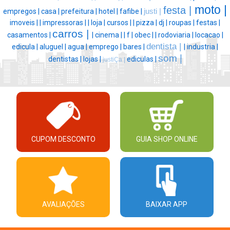
moto |
festa |
empregos |
casa |
prefeitura |
hotel |
fafibe |
justi |
imoveis |
|
impressoras |
|
loja |
cursos |
|
pizza |
dj |
roupas |
festas |
carros |
casamentos |
|
cinema |
|
f |
obec |
|
rodoviaria |
locacao |
dentista |
edicula |
aluguel |
agua |
emprego |
bares |
|
industria |
som |
dentistas |
lojas |
ediculas |
justiÇa |
CUPOM DESCONTO
GUIA SHOP ONLINE
AVALIAÇÕES
BAIXAR APP