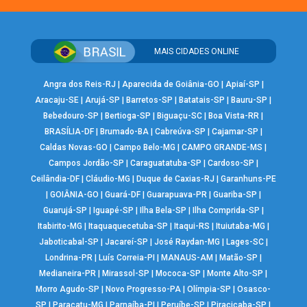
MAIS CIDADES ONLINE
Angra dos Reis-RJ
|
Aparecida de Goiânia-GO
|
Apiaí-SP
|
Aracaju-SE
|
Arujá-SP
|
Barretos-SP
|
Batatais-SP
|
Bauru-SP
|
Bebedouro-SP
|
Bertioga-SP
|
Biguaçu-SC
|
Boa Vista-RR
|
BRASÍLIA-DF
|
Brumado-BA
|
Cabreúva-SP
|
Cajamar-SP
|
Caldas Novas-GO
|
Campo Belo-MG
|
CAMPO GRANDE-MS
|
Campos Jordão-SP
|
Caraguatatuba-SP
|
Cardoso-SP
|
Ceilândia-DF
|
Cláudio-MG
|
Duque de Caxias-RJ
|
Garanhuns-PE
|
GOIÂNIA-GO
|
Guará-DF
|
Guarapuava-PR
|
Guariba-SP
|
Guarujá-SP
|
Iguapé-SP
|
Ilha Bela-SP
|
Ilha Comprida-SP
|
Itabirito-MG
|
Itaquaquecetuba-SP
|
Itaqui-RS
|
Ituiutaba-MG
|
Jaboticabal-SP
|
Jacareí-SP
|
José Raydan-MG
|
Lages-SC
|
Londrina-PR
|
Luís Correia-PI
|
MANAUS-AM
|
Matão-SP
|
Medianeira-PR
|
Mirassol-SP
|
Mococa-SP
|
Monte Alto-SP
|
Morro Agudo-SP
|
Novo Progresso-PA
|
Olímpia-SP
|
Osasco-
SP
|
Paracatu-MG
|
Parnaíba-PI
|
Peruíbe-SP
|
Piracicaba-SP
|