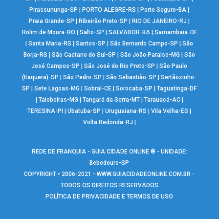
Pirassununga-SP
|
PORTO ALEGRE-RS
|
Porto Seguro-BA
|
Praia Grande-SP
|
Ribeirão Preto-SP
|
RIO DE JANEIRO-RJ
|
Rolim de Moura-RO
|
Salto-SP
|
SALVADOR-BA
|
Samambaia-DF
|
Santa Maria-RS
|
Santos-SP
|
São Bernardo Campo-SP
|
São
Borja-RS
|
São Caetano do Sul-SP
|
São João Paraíso-MG
|
São
José Campos-SP
|
São José do Rio Preto-SP
|
São Paulo
(Itaquera)-SP
|
São Pedro-SP
|
São Sebastião-SP
|
Sertãozinho-
SP
|
Sete Lagoas-MG
|
Sobral-CE
|
Sorocaba-SP
|
Taguatinga-DF
|
Taiobeiras-MG
|
Tangará da Serra-MT
|
Tarauacá-AC
|
TERESINA-PI
|
Ubatuba-SP
|
Uruguaiana-RS
|
Vila Velha-ES
|
Volta Redonda-RJ
|
REDE DE FRANQUIA - GUIA CIDADE ONLINE ® - UNIDADE:
Bebedouro-SP
COPYRIGHT • 2006-2021 -
WWW.GUIACIDADEONLINE.COM.BR
-
TODOS OS DIREITOS RESERVADOS
POLÍTICA DE PRIVACIDADE E TERMOS DE USO