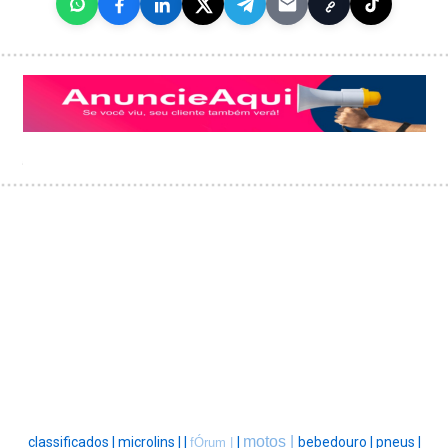
motos |
classificados |
microlins |
|
|
bebedouro |
pneus |
fÓrum |