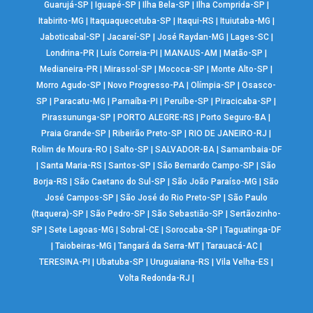
Guarujá-SP
|
Iguapé-SP
|
Ilha Bela-SP
|
Ilha Comprida-SP
|
Itabirito-MG
|
Itaquaquecetuba-SP
|
Itaqui-RS
|
Ituiutaba-MG
|
Jaboticabal-SP
|
Jacareí-SP
|
José Raydan-MG
|
Lages-SC
|
Londrina-PR
|
Luís Correia-PI
|
MANAUS-AM
|
Matão-SP
|
Medianeira-PR
|
Mirassol-SP
|
Mococa-SP
|
Monte Alto-SP
|
Morro Agudo-SP
|
Novo Progresso-PA
|
Olímpia-SP
|
Osasco-
SP
|
Paracatu-MG
|
Parnaíba-PI
|
Peruíbe-SP
|
Piracicaba-SP
|
Pirassununga-SP
|
PORTO ALEGRE-RS
|
Porto Seguro-BA
|
Praia Grande-SP
|
Ribeirão Preto-SP
|
RIO DE JANEIRO-RJ
|
Rolim de Moura-RO
|
Salto-SP
|
SALVADOR-BA
|
Samambaia-DF
|
Santa Maria-RS
|
Santos-SP
|
São Bernardo Campo-SP
|
São
Borja-RS
|
São Caetano do Sul-SP
|
São João Paraíso-MG
|
São
José Campos-SP
|
São José do Rio Preto-SP
|
São Paulo
(Itaquera)-SP
|
São Pedro-SP
|
São Sebastião-SP
|
Sertãozinho-
SP
|
Sete Lagoas-MG
|
Sobral-CE
|
Sorocaba-SP
|
Taguatinga-DF
|
Taiobeiras-MG
|
Tangará da Serra-MT
|
Tarauacá-AC
|
TERESINA-PI
|
Ubatuba-SP
|
Uruguaiana-RS
|
Vila Velha-ES
|
Volta Redonda-RJ
|