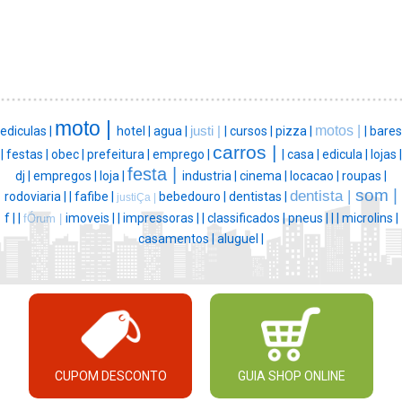
moto |
motos |
ediculas |
hotel |
agua |
justi |
|
cursos |
pizza |
|
bares
carros |
|
festas |
obec |
prefeitura |
emprego |
|
casa |
edicula |
lojas |
festa |
dj |
empregos |
loja |
industria |
cinema |
locacao |
roupas |
som |
dentista |
rodoviaria |
|
fafibe |
bebedouro |
dentistas |
justiÇa |
f |
|
imoveis |
|
impressoras |
|
classificados |
pneus |
|
|
microlins |
fÓrum |
casamentos |
aluguel |
CUPOM DESCONTO
GUIA SHOP ONLINE