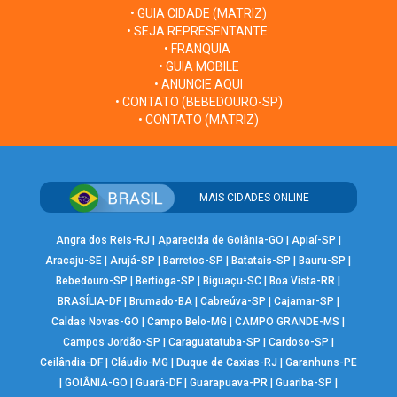
• GUIA CIDADE (MATRIZ)
• SEJA REPRESENTANTE
• FRANQUIA
• GUIA MOBILE
• ANUNCIE AQUI
• CONTATO (BEBEDOURO-SP)
• CONTATO (MATRIZ)
MAIS CIDADES ONLINE
Angra dos Reis-RJ
|
Aparecida de Goiânia-GO
|
Apiaí-SP
|
Aracaju-SE
|
Arujá-SP
|
Barretos-SP
|
Batatais-SP
|
Bauru-SP
|
Bebedouro-SP
|
Bertioga-SP
|
Biguaçu-SC
|
Boa Vista-RR
|
BRASÍLIA-DF
|
Brumado-BA
|
Cabreúva-SP
|
Cajamar-SP
|
Caldas Novas-GO
|
Campo Belo-MG
|
CAMPO GRANDE-MS
|
Campos Jordão-SP
|
Caraguatatuba-SP
|
Cardoso-SP
|
Ceilândia-DF
|
Cláudio-MG
|
Duque de Caxias-RJ
|
Garanhuns-PE
|
GOIÂNIA-GO
|
Guará-DF
|
Guarapuava-PR
|
Guariba-SP
|