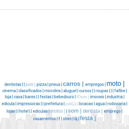
moto |
carros |
dentistas |
|
justi |
pizza |
pneus |
empregos |
cinema |
classificados |
microlins |
aluguel |
cursos |
|
roupas |
|
|
fafibe |
loja |
casa |
bares |
|
festas |
bebedouro |
imoveis |
industria |
fÓrum |
edicula |
impressoras |
|
prefeitura |
locacao |
agua |
rodoviaria |
justiÇa |
som |
dentista |
motos |
lojas |
|
hotel |
|
ediculas |
|
emprego |
festa |
casamentos |
f |
obec |
dj |