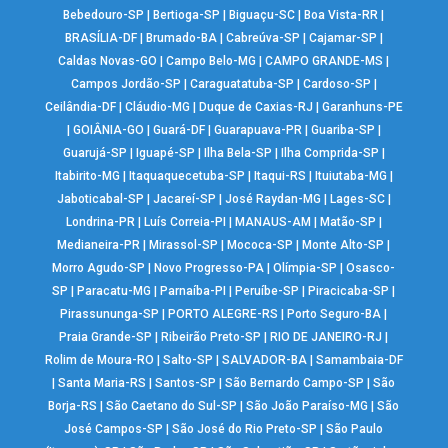
Bebedouro-SP
|
Bertioga-SP
|
Biguaçu-SC
|
Boa Vista-RR
|
BRASÍLIA-DF
|
Brumado-BA
|
Cabreúva-SP
|
Cajamar-SP
|
Caldas Novas-GO
|
Campo Belo-MG
|
CAMPO GRANDE-MS
|
Campos Jordão-SP
|
Caraguatatuba-SP
|
Cardoso-SP
|
Ceilândia-DF
|
Cláudio-MG
|
Duque de Caxias-RJ
|
Garanhuns-PE
|
GOIÂNIA-GO
|
Guará-DF
|
Guarapuava-PR
|
Guariba-SP
|
Guarujá-SP
|
Iguapé-SP
|
Ilha Bela-SP
|
Ilha Comprida-SP
|
Itabirito-MG
|
Itaquaquecetuba-SP
|
Itaqui-RS
|
Ituiutaba-MG
|
Jaboticabal-SP
|
Jacareí-SP
|
José Raydan-MG
|
Lages-SC
|
Londrina-PR
|
Luís Correia-PI
|
MANAUS-AM
|
Matão-SP
|
Medianeira-PR
|
Mirassol-SP
|
Mococa-SP
|
Monte Alto-SP
|
Morro Agudo-SP
|
Novo Progresso-PA
|
Olímpia-SP
|
Osasco-
SP
|
Paracatu-MG
|
Parnaíba-PI
|
Peruíbe-SP
|
Piracicaba-SP
|
Pirassununga-SP
|
PORTO ALEGRE-RS
|
Porto Seguro-BA
|
Praia Grande-SP
|
Ribeirão Preto-SP
|
RIO DE JANEIRO-RJ
|
Rolim de Moura-RO
|
Salto-SP
|
SALVADOR-BA
|
Samambaia-DF
|
Santa Maria-RS
|
Santos-SP
|
São Bernardo Campo-SP
|
São
Borja-RS
|
São Caetano do Sul-SP
|
São João Paraíso-MG
|
São
José Campos-SP
|
São José do Rio Preto-SP
|
São Paulo