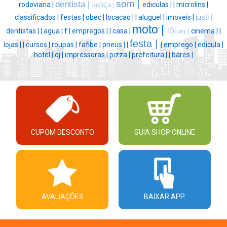
som |
dentista |
rodoviaria |
ediculas |
|
microlins |
justiÇa |
classificados |
festas |
obec |
locacao |
|
aluguel |
imoveis |
justi |
moto |
dentistas |
|
agua |
f |
empregos |
|
casa |
cinema |
|
fÓrum |
festa |
lojas |
|
cursos |
roupas |
fafibe |
pneus |
|
|
emprego |
edicula |
hotel |
dj |
impressoras |
pizza |
prefeitura |
|
bares |
CUPOM DESCONTO
GUIA SHOP ONLINE
AVALIAÇÕES
BAIXAR APP