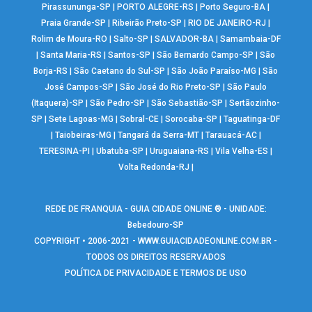
Pirassununga-SP
|
PORTO ALEGRE-RS
|
Porto Seguro-BA
|
Praia Grande-SP
|
Ribeirão Preto-SP
|
RIO DE JANEIRO-RJ
|
Rolim de Moura-RO
|
Salto-SP
|
SALVADOR-BA
|
Samambaia-DF
|
Santa Maria-RS
|
Santos-SP
|
São Bernardo Campo-SP
|
São
Borja-RS
|
São Caetano do Sul-SP
|
São João Paraíso-MG
|
São
José Campos-SP
|
São José do Rio Preto-SP
|
São Paulo
(Itaquera)-SP
|
São Pedro-SP
|
São Sebastião-SP
|
Sertãozinho-
SP
|
Sete Lagoas-MG
|
Sobral-CE
|
Sorocaba-SP
|
Taguatinga-DF
|
Taiobeiras-MG
|
Tangará da Serra-MT
|
Tarauacá-AC
|
TERESINA-PI
|
Ubatuba-SP
|
Uruguaiana-RS
|
Vila Velha-ES
|
Volta Redonda-RJ
|
REDE DE FRANQUIA - GUIA CIDADE ONLINE ® - UNIDADE:
Bebedouro-SP
COPYRIGHT • 2006-2021 -
WWW.GUIACIDADEONLINE.COM.BR
-
TODOS OS DIREITOS RESERVADOS
POLÍTICA DE PRIVACIDADE E TERMOS DE USO