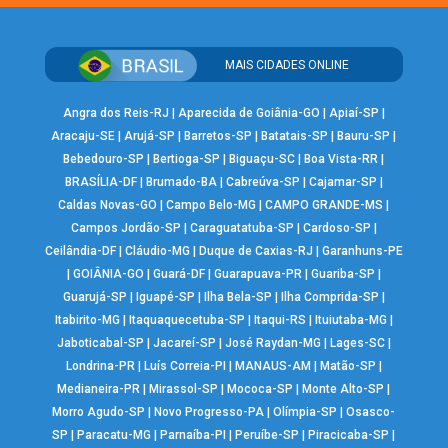
MAIS CIDADES ONLINE
Angra dos Reis-RJ
|
Aparecida de Goiânia-GO
|
Apiaí-SP
|
Aracaju-SE
|
Arujá-SP
|
Barretos-SP
|
Batatais-SP
|
Bauru-SP
|
Bebedouro-SP
|
Bertioga-SP
|
Biguaçu-SC
|
Boa Vista-RR
|
BRASÍLIA-DF
|
Brumado-BA
|
Cabreúva-SP
|
Cajamar-SP
|
Caldas Novas-GO
|
Campo Belo-MG
|
CAMPO GRANDE-MS
|
Campos Jordão-SP
|
Caraguatatuba-SP
|
Cardoso-SP
|
Ceilândia-DF
|
Cláudio-MG
|
Duque de Caxias-RJ
|
Garanhuns-PE
|
GOIÂNIA-GO
|
Guará-DF
|
Guarapuava-PR
|
Guariba-SP
|
Guarujá-SP
|
Iguapé-SP
|
Ilha Bela-SP
|
Ilha Comprida-SP
|
Itabirito-MG
|
Itaquaquecetuba-SP
|
Itaqui-RS
|
Ituiutaba-MG
|
Jaboticabal-SP
|
Jacareí-SP
|
José Raydan-MG
|
Lages-SC
|
Londrina-PR
|
Luís Correia-PI
|
MANAUS-AM
|
Matão-SP
|
Medianeira-PR
|
Mirassol-SP
|
Mococa-SP
|
Monte Alto-SP
|
Morro Agudo-SP
|
Novo Progresso-PA
|
Olímpia-SP
|
Osasco-
SP
|
Paracatu-MG
|
Parnaíba-PI
|
Peruíbe-SP
|
Piracicaba-SP
|