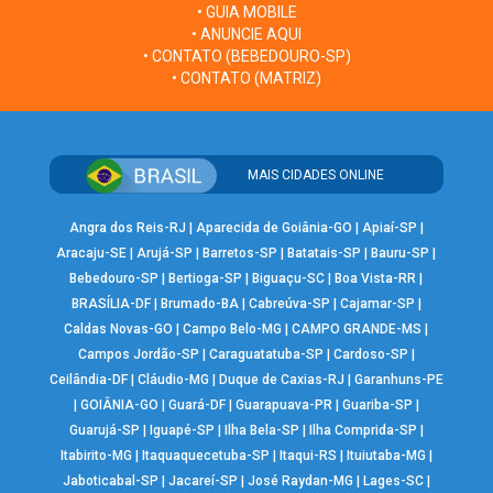
• GUIA MOBILE
• ANUNCIE AQUI
• CONTATO (BEBEDOURO-SP)
• CONTATO (MATRIZ)
MAIS CIDADES ONLINE
Angra dos Reis-RJ
|
Aparecida de Goiânia-GO
|
Apiaí-SP
|
Aracaju-SE
|
Arujá-SP
|
Barretos-SP
|
Batatais-SP
|
Bauru-SP
|
Bebedouro-SP
|
Bertioga-SP
|
Biguaçu-SC
|
Boa Vista-RR
|
BRASÍLIA-DF
|
Brumado-BA
|
Cabreúva-SP
|
Cajamar-SP
|
Caldas Novas-GO
|
Campo Belo-MG
|
CAMPO GRANDE-MS
|
Campos Jordão-SP
|
Caraguatatuba-SP
|
Cardoso-SP
|
Ceilândia-DF
|
Cláudio-MG
|
Duque de Caxias-RJ
|
Garanhuns-PE
|
GOIÂNIA-GO
|
Guará-DF
|
Guarapuava-PR
|
Guariba-SP
|
Guarujá-SP
|
Iguapé-SP
|
Ilha Bela-SP
|
Ilha Comprida-SP
|
Itabirito-MG
|
Itaquaquecetuba-SP
|
Itaqui-RS
|
Ituiutaba-MG
|
Jaboticabal-SP
|
Jacareí-SP
|
José Raydan-MG
|
Lages-SC
|