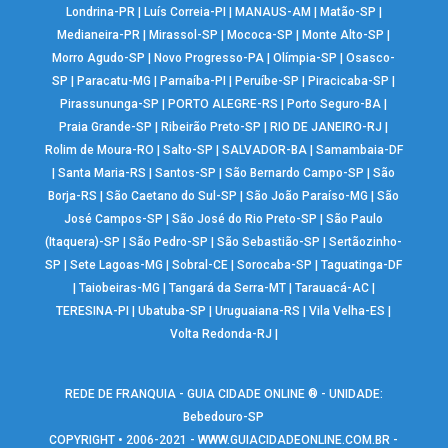
Londrina-PR
|
Luís Correia-PI
|
MANAUS-AM
|
Matão-SP
|
Medianeira-PR
|
Mirassol-SP
|
Mococa-SP
|
Monte Alto-SP
|
Morro Agudo-SP
|
Novo Progresso-PA
|
Olímpia-SP
|
Osasco-
SP
|
Paracatu-MG
|
Parnaíba-PI
|
Peruíbe-SP
|
Piracicaba-SP
|
Pirassununga-SP
|
PORTO ALEGRE-RS
|
Porto Seguro-BA
|
Praia Grande-SP
|
Ribeirão Preto-SP
|
RIO DE JANEIRO-RJ
|
Rolim de Moura-RO
|
Salto-SP
|
SALVADOR-BA
|
Samambaia-DF
|
Santa Maria-RS
|
Santos-SP
|
São Bernardo Campo-SP
|
São
Borja-RS
|
São Caetano do Sul-SP
|
São João Paraíso-MG
|
São
José Campos-SP
|
São José do Rio Preto-SP
|
São Paulo
(Itaquera)-SP
|
São Pedro-SP
|
São Sebastião-SP
|
Sertãozinho-
SP
|
Sete Lagoas-MG
|
Sobral-CE
|
Sorocaba-SP
|
Taguatinga-DF
|
Taiobeiras-MG
|
Tangará da Serra-MT
|
Tarauacá-AC
|
TERESINA-PI
|
Ubatuba-SP
|
Uruguaiana-RS
|
Vila Velha-ES
|
Volta Redonda-RJ
|
REDE DE FRANQUIA - GUIA CIDADE ONLINE ® - UNIDADE:
Bebedouro-SP
COPYRIGHT • 2006-2021 -
WWW.GUIACIDADEONLINE.COM.BR
-