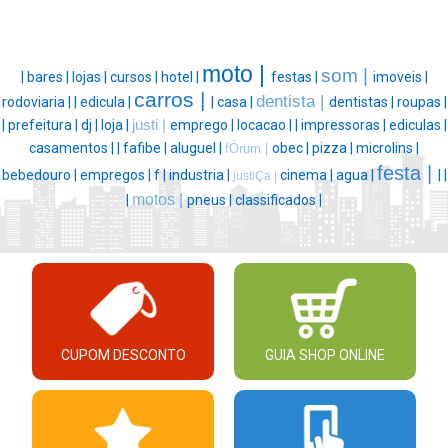
moto |
som |
|
bares |
lojas |
cursos |
hotel |
festas |
imoveis |
carros |
dentista |
rodoviaria |
|
edicula |
|
casa |
dentistas |
roupas |
|
prefeitura |
dj |
loja |
justi |
emprego |
locacao |
|
impressoras |
ediculas |
casamentos |
|
fafibe |
aluguel |
obec |
pizza |
microlins |
fÓrum |
festa |
bebedouro |
empregos |
f |
industria |
cinema |
agua |
|
|
justiÇa |
motos |
|
pneus |
classificados |
CUPOM DESCONTO
GUIA SHOP ONLINE