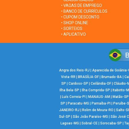
• VAGAS DE EMPREGO
• BANCO DE CURRÍCULOS
• CUPOM DESCONTO
• SHOP ONLINE
• SORTEIOS
• APLICATIVO
Angra dos Reis-RJ
|
Aparecida de Goiânia
Vista-RR
|
BRASÍLIA-DF
|
Brumado-BA
|
Ca
SP
|
Cardoso-SP
|
Ceilândia-DF
|
Cláudio-
Ilha Bela-SP
|
Ilha Comprida-SP
|
Itabirito-
|
Luís Correia-PI
|
MANAUS-AM
|
Matão-SP
SP
|
Paracatu-MG
|
Parnaíba-PI
|
Peruíbe-
JANEIRO-RJ
|
Rolim de Moura-RO
|
Salto-S
Sul-SP
|
São João Paraíso-MG
|
São José 
Lagoas-MG
|
Sobral-CE
|
Sorocaba-SP
|
Ta