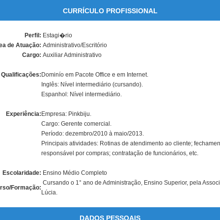
CURRÍCULO PROFISSIONAL
Perfil:
Estagi�rio
ea de Atuação:
Administrativo/Escritório
Cargo:
Auxiliar Administrativo
Qualificações:
Dominío em Pacote Office e em Internet.
Inglês: Nível intermediário (cursando).
Espanhol: Nível intermediário.
Experiência:
Empresa: Pinkbiju.
Cargo: Gerente comercial.
Período: dezembro/2010 à maio/2013.
Principais atividades: Rotinas de atendimento ao cliente; fechame
responsável por compras; contratação de funcionários, etc.
Escolaridade:
Ensino Médio Completo
Cursando o 1° ano de Administração, Ensino Superior, pela Associ
rso/Formação:
Lúcia.
DADOS PESSOAIS