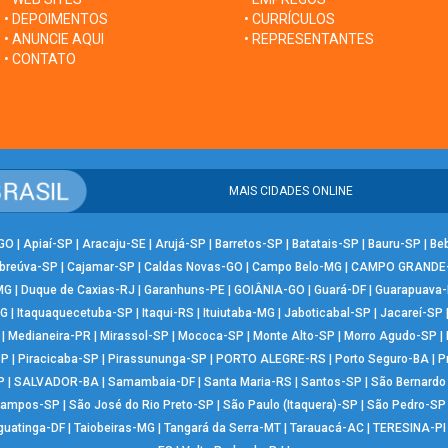
• DEPOIMENTOS
• CURRÍCULOS
• ANUNCIE AQUI
• REPRESENTANTES
• CONTATO
MAIS CIDADES ONLINE
-GO
|
Apiaí-SP
|
Aracaju-SE
|
Arujá-SP
|
Barretos-SP
|
Batatais-SP
|
Bauru-SP
|
Be
breúva-SP
|
Cajamar-SP
|
Caldas Novas-GO
|
Campo Belo-MG
|
CAMPO GRANDE
MG
|
Duque de Caxias-RJ
|
Garanhuns-PE
|
GOIÂNIA-GO
|
Guará-DF
|
Guarapuava
MG
|
Itaquaquecetuba-SP
|
Itaqui-RS
|
Ituiutaba-MG
|
Jaboticabal-SP
|
Jacareí-SP
|
Medianeira-PR
|
Mirassol-SP
|
Mococa-SP
|
Monte Alto-SP
|
Morro Agudo-SP
|
SP
|
Piracicaba-SP
|
Pirassununga-SP
|
PORTO ALEGRE-RS
|
Porto Seguro-BA
|
P
P
|
SALVADOR-BA
|
Samambaia-DF
|
Santa Maria-RS
|
Santos-SP
|
São Bernard
Campos-SP
|
São José do Rio Preto-SP
|
São Paulo (Itaquera)-SP
|
São Pedro-SP
guatinga-DF
|
Taiobeiras-MG
|
Tangará da Serra-MT
|
Tarauacá-AC
|
TERESINA-PI