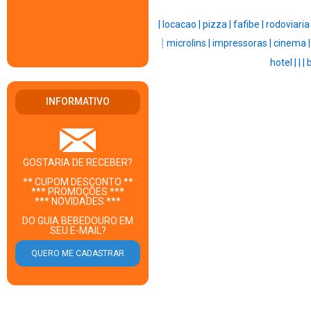
|
locacao |
pizza |
fafibe |
rodoviaria
|
microlins |
impressoras |
cinema 
hotel |
|
|
INFORMATIVO
GOSTARIA DE RECEBER?
** CUPOM DESCONTO **
*** PROMOÇÕES ***
*** NOVIDADES ***
DO GUIA BEBEDOURO EM
SEU E-MAIL?