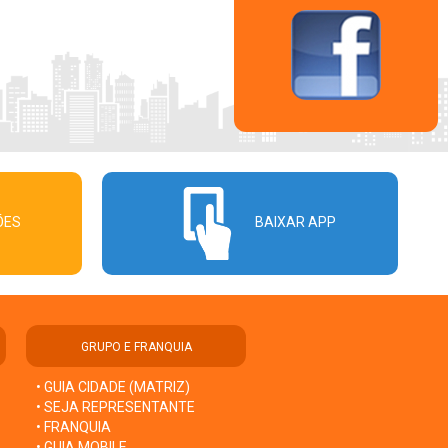
ÕES
BAIXAR APP
GRUPO E FRANQUIA
• GUIA CIDADE (MATRIZ)
• SEJA REPRESENTANTE
• FRANQUIA
• GUIA MOBILE