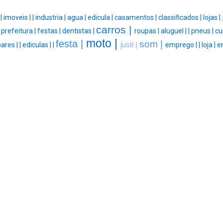
 |
imoveis |
|
industria |
agua |
edicula |
casamentos |
classificados |
lojas |
carros |
|
prefeitura |
festas |
dentistas |
roupas |
aluguel |
|
pneus |
cu
moto |
festa |
som |
bares |
|
ediculas |
|
justi |
emprego |
|
loja |
e