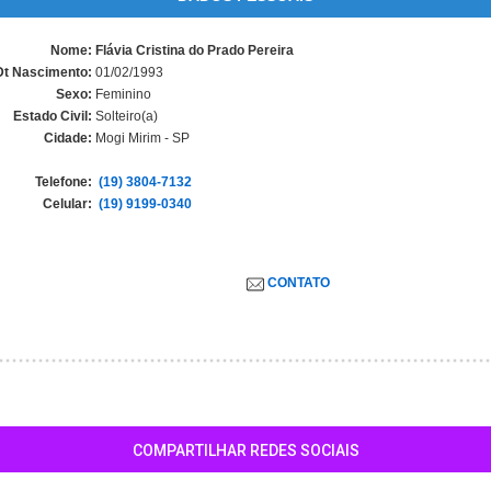
Nome:
Flávia Cristina do Prado Pereira
Dt Nascimento:
01/02/1993
Sexo:
Feminino
Estado Civil:
Solteiro(a)
Cidade:
Mogi Mirim - SP
Telefone:
(19) 3804-7132
Celular:
(19) 9199-0340
CONTATO
COMPARTILHAR REDES SOCIAIS