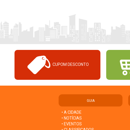
CUPOM DESCONTO
GUIA
• A CIDADE
• NOTÍCIAS
• EVENTOS
• CLASSIFICADOS