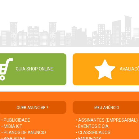
GUIA SHOP ONLINE
AVALIAÇ
QUER ANUNCIAR ?
MEU ANÚNCIO
• PUBLICIDADE
• ASSINANTES (EMPRESARIAL)
• MÍDIA KIT
• EVENTOS E CIA
• PLANOS DE ANÚNCIO
• CLASSIFICADOS
• WEB SITES
• EMPREGOS