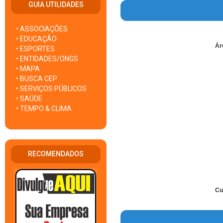
GUIA UTILIDADES
• ASSOCIAÇÕES
• EDUCAÇÃO
Ár
• ESPORTES
• ENTIDADES/ONGS
• MAPA
• BUSCA CEP
• SERVIÇOS PÚBLICOS
• SAÚDE
• TEMPO & CLIMA
RECOMENDADOS
Cu