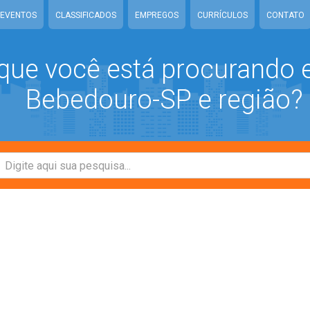
EVENTOS
CLASSIFICADOS
EMPREGOS
CURRÍCULOS
CONTATO
que você está procurando
Bebedouro-SP e região?