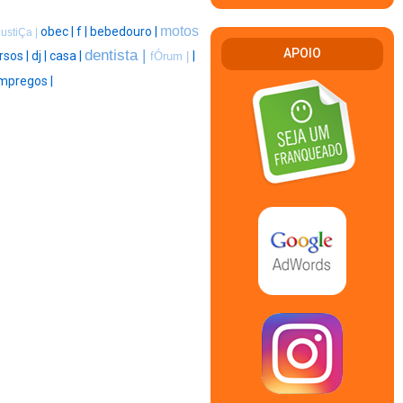
motos
obec |
f |
bebedouro |
justiÇa |
APOIO
dentista |
rsos |
dj |
casa |
|
fÓrum |
mpregos |