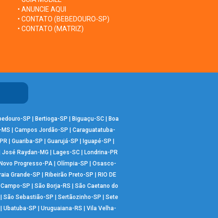
• ANUNCIE AQUI
• CONTATO (BEBEDOURO-SP)
• CONTATO (MATRIZ)
bedouro-SP
|
Bertioga-SP
|
Biguaçu-SC
|
Boa
-MS
|
Campos Jordão-SP
|
Caraguatatuba-
-PR
|
Guariba-SP
|
Guarujá-SP
|
Iguapé-SP
|
|
José Raydan-MG
|
Lages-SC
|
Londrina-PR
Novo Progresso-PA
|
Olímpia-SP
|
Osasco-
raia Grande-SP
|
Ribeirão Preto-SP
|
RIO DE
o Campo-SP
|
São Borja-RS
|
São Caetano do
|
São Sebastião-SP
|
Sertãozinho-SP
|
Sete
|
Ubatuba-SP
|
Uruguaiana-RS
|
Vila Velha-