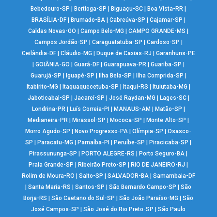
Bebedouro-SP
|
Bertioga-SP
|
Biguaçu-SC
|
Boa Vista-RR
|
BRASÍLIA-DF
|
Brumado-BA
|
Cabreúva-SP
|
Cajamar-SP
|
Caldas Novas-GO
|
Campo Belo-MG
|
CAMPO GRANDE-MS
|
Campos Jordão-SP
|
Caraguatatuba-SP
|
Cardoso-SP
|
Ceilândia-DF
|
Cláudio-MG
|
Duque de Caxias-RJ
|
Garanhuns-PE
|
GOIÂNIA-GO
|
Guará-DF
|
Guarapuava-PR
|
Guariba-SP
|
Guarujá-SP
|
Iguapé-SP
|
Ilha Bela-SP
|
Ilha Comprida-SP
|
Itabirito-MG
|
Itaquaquecetuba-SP
|
Itaqui-RS
|
Ituiutaba-MG
|
Jaboticabal-SP
|
Jacareí-SP
|
José Raydan-MG
|
Lages-SC
|
Londrina-PR
|
Luís Correia-PI
|
MANAUS-AM
|
Matão-SP
|
Medianeira-PR
|
Mirassol-SP
|
Mococa-SP
|
Monte Alto-SP
|
Morro Agudo-SP
|
Novo Progresso-PA
|
Olímpia-SP
|
Osasco-
SP
|
Paracatu-MG
|
Parnaíba-PI
|
Peruíbe-SP
|
Piracicaba-SP
|
Pirassununga-SP
|
PORTO ALEGRE-RS
|
Porto Seguro-BA
|
Praia Grande-SP
|
Ribeirão Preto-SP
|
RIO DE JANEIRO-RJ
|
Rolim de Moura-RO
|
Salto-SP
|
SALVADOR-BA
|
Samambaia-DF
|
Santa Maria-RS
|
Santos-SP
|
São Bernardo Campo-SP
|
São
Borja-RS
|
São Caetano do Sul-SP
|
São João Paraíso-MG
|
São
José Campos-SP
|
São José do Rio Preto-SP
|
São Paulo