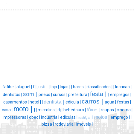
fafibe |
aluguel |
f |
justi |
|
loja |
lojas |
|
bares |
classificados |
|
locacao |
festa |
som |
dentistas |
pneus |
cursos |
prefeitura |
|
empregos |
carros |
dentista |
casamentos |
hotel |
|
edicula |
agua |
festas |
moto |
casa |
|
|
microlins |
dj |
bebedouro |
roupas |
cinema |
fÓrum |
motos |
impressoras |
obec |
industria |
ediculas |
|
emprego |
|
justiÇa |
pizza |
rodoviaria |
imoveis |