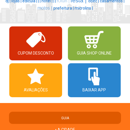
festa |
dj |
lojas |
edicula |
|
|
hotel |
|
|
obec |
casamentos |
fÓrum |
motos |
prefeitura |
microlins |
CUPOM DESCONTO
GUIA SHOP ONLINE
AVALIAÇÕES
BAIXAR APP
GUIA
• A CIDADE