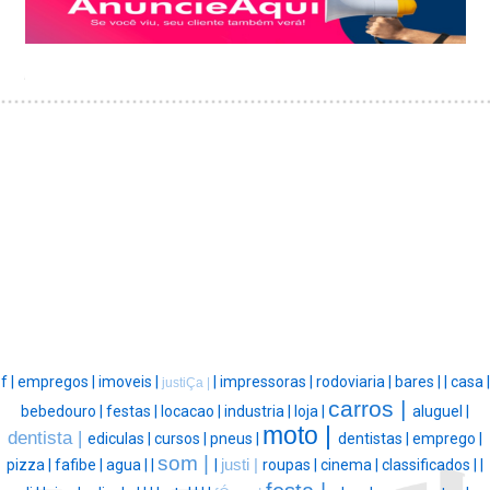
f |
empregos |
imoveis |
|
impressoras |
rodoviaria |
bares |
|
casa |
justiÇa |
carros |
bebedouro |
festas |
locacao |
industria |
loja |
aluguel |
moto |
dentista |
ediculas |
cursos |
pneus |
dentistas |
emprego |
som |
pizza |
fafibe |
agua |
|
|
justi |
roupas |
cinema |
classificados |
|