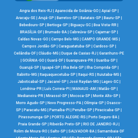
Angra dos Reis-RJ
|
Aparecida de Goiânia-GO
|
Apiaí-SP
|
Aracaju-SE
|
Arujá-SP
|
Barretos-SP
|
Batatais-SP
|
Bauru-SP
|
Bebedouro-SP
|
Bertioga-SP
|
Biguaçu-SC
|
Boa Vista-RR
|
BRASÍLIA-DF
|
Brumado-BA
|
Cabreúva-SP
|
Cajamar-SP
|
Caldas Novas-GO
|
Campo Belo-MG
|
CAMPO GRANDE-MS
|
Campos Jordão-SP
|
Caraguatatuba-SP
|
Cardoso-SP
|
Ceilândia-DF
|
Cláudio-MG
|
Duque de Caxias-RJ
|
Garanhuns-PE
|
GOIÂNIA-GO
|
Guará-DF
|
Guarapuava-PR
|
Guariba-SP
|
Guarujá-SP
|
Iguapé-SP
|
Ilha Bela-SP
|
Ilha Comprida-SP
|
Itabirito-MG
|
Itaquaquecetuba-SP
|
Itaqui-RS
|
Ituiutaba-MG
|
Jaboticabal-SP
|
Jacareí-SP
|
José Raydan-MG
|
Lages-SC
|
Londrina-PR
|
Luís Correia-PI
|
MANAUS-AM
|
Matão-SP
|
Medianeira-PR
|
Mirassol-SP
|
Mococa-SP
|
Monte Alto-SP
|
Morro Agudo-SP
|
Novo Progresso-PA
|
Olímpia-SP
|
Osasco-
SP
|
Paracatu-MG
|
Parnaíba-PI
|
Peruíbe-SP
|
Piracicaba-SP
|
Pirassununga-SP
|
PORTO ALEGRE-RS
|
Porto Seguro-BA
|
Praia Grande-SP
|
Ribeirão Preto-SP
|
RIO DE JANEIRO-RJ
|
Rolim de Moura-RO
|
Salto-SP
|
SALVADOR-BA
|
Samambaia-DF