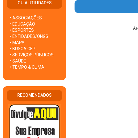
GUIA UTILIDADES
• ASSOCIAÇÕES
• EDUCAÇÃO
Ár
• ESPORTES
• ENTIDADES/ONGS
• MAPA
• BUSCA CEP
• SERVIÇOS PÚBLICOS
• SAÚDE
• TEMPO & CLIMA
RECOMENDADOS