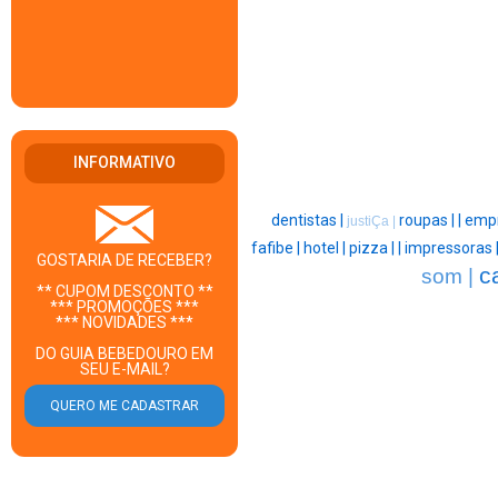
INFORMATIVO
dentistas |
roupas |
|
empr
justiÇa |
fafibe |
hotel |
pizza |
|
impressoras 
GOSTARIA DE RECEBER?
c
som |
** CUPOM DESCONTO **
*** PROMOÇÕES ***
*** NOVIDADES ***
DO GUIA BEBEDOURO EM
SEU E-MAIL?