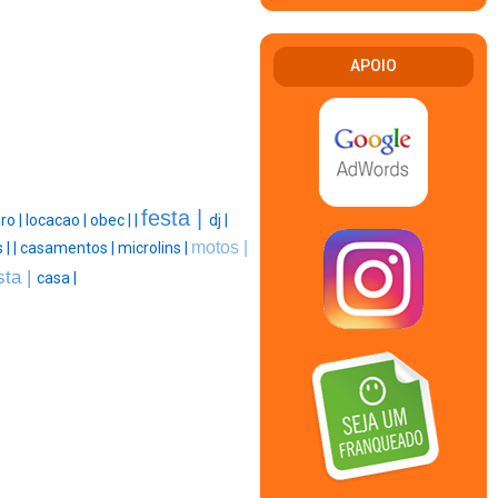
APOIO
festa |
ro |
locacao |
obec |
|
dj |
motos |
 |
|
casamentos |
microlins |
sta |
casa |