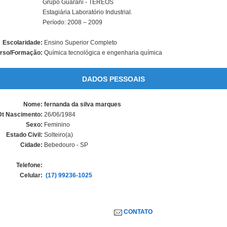
Grupo Guarani - TEREOS
Estagiária Laboratório Industrial.
Período: 2008 – 2009
Escolaridade:
Ensino Superior Completo
rso/Formação:
Química tecnológica e engenharia química
DADOS PESSOAIS
Nome:
fernanda da silva marques
Dt Nascimento:
26/06/1984
Sexo:
Feminino
Estado Civil:
Solteiro(a)
Cidade:
Bebedouro - SP
Telefone:
Celular:
(17) 99236-1025
CONTATO