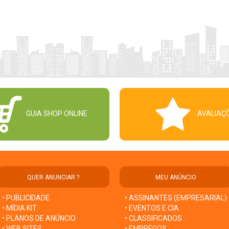
GUIA SHOP ONLINE
AVALIAÇ
QUER ANUNCIAR ?
MEU ANÚNCIO
• PUBLICIDADE
• ASSINANTES (EMPRESARIAL)
• MÍDIA KIT
• EVENTOS E CIA
• PLANOS DE ANÚNCIO
• CLASSIFICADOS
• WEB SITES
• EMPREGOS