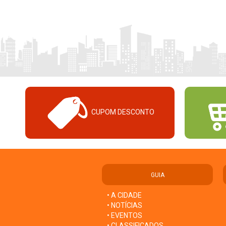
CUPOM DESCONTO
GUIA
• A CIDADE
• NOTÍCIAS
• EVENTOS
• CLASSIFICADOS