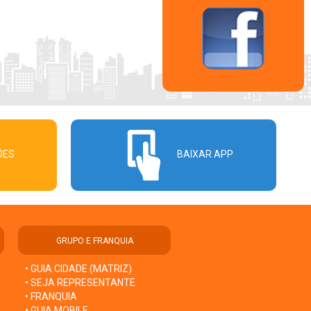
ÕES
BAIXAR APP
GRUPO E FRANQUIA
• GUIA CIDADE (MATRIZ)
• SEJA REPRESENTANTE
• FRANQUIA
• GUIA MOBILE