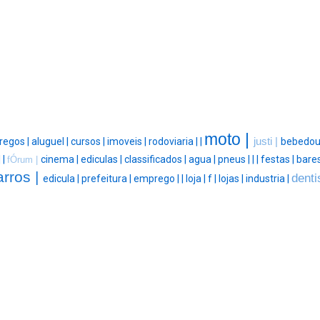
moto |
egos |
aluguel |
cursos |
imoveis |
rodoviaria |
|
justi |
bebedou
|
|
cinema |
ediculas |
classificados |
agua |
pneus |
|
|
festas |
bares
fÓrum |
arros |
denti
edicula |
prefeitura |
emprego |
|
loja |
f |
lojas |
industria |