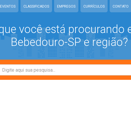
EVENTOS
CLASSIFICADOS
EMPREGOS
CURRÍCULOS
CONTATO
que você está procurando
Bebedouro-SP e região?