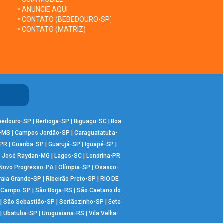
• ANUNCIE AQUI
• CONTATO (BEBEDOURO-SP)
• CONTATO (MATRIZ)
bedouro-SP
|
Bertioga-SP
|
Biguaçu-SC
|
Boa
-MS
|
Campos Jordão-SP
|
Caraguatatuba-
-PR
|
Guariba-SP
|
Guarujá-SP
|
Iguapé-SP
|
|
José Raydan-MG
|
Lages-SC
|
Londrina-PR
Novo Progresso-PA
|
Olímpia-SP
|
Osasco-
raia Grande-SP
|
Ribeirão Preto-SP
|
RIO DE
o Campo-SP
|
São Borja-RS
|
São Caetano do
|
São Sebastião-SP
|
Sertãozinho-SP
|
Sete
|
Ubatuba-SP
|
Uruguaiana-RS
|
Vila Velha-