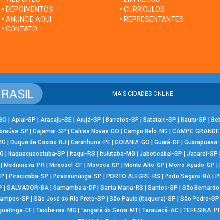
• DEPOIMENTOS
• CURRÍCULOS
• ANUNCIE AQUI
• REPRESENTANTES
• CONTATO
MAIS CIDADES ONLINE
-GO
|
Apiaí-SP
|
Aracaju-SE
|
Arujá-SP
|
Barretos-SP
|
Batatais-SP
|
Bauru-SP
|
Be
breúva-SP
|
Cajamar-SP
|
Caldas Novas-GO
|
Campo Belo-MG
|
CAMPO GRANDE
MG
|
Duque de Caxias-RJ
|
Garanhuns-PE
|
GOIÂNIA-GO
|
Guará-DF
|
Guarapuava
MG
|
Itaquaquecetuba-SP
|
Itaqui-RS
|
Ituiutaba-MG
|
Jaboticabal-SP
|
Jacareí-SP
|
Medianeira-PR
|
Mirassol-SP
|
Mococa-SP
|
Monte Alto-SP
|
Morro Agudo-SP
|
SP
|
Piracicaba-SP
|
Pirassununga-SP
|
PORTO ALEGRE-RS
|
Porto Seguro-BA
|
P
P
|
SALVADOR-BA
|
Samambaia-DF
|
Santa Maria-RS
|
Santos-SP
|
São Bernard
Campos-SP
|
São José do Rio Preto-SP
|
São Paulo (Itaquera)-SP
|
São Pedro-SP
guatinga-DF
|
Taiobeiras-MG
|
Tangará da Serra-MT
|
Tarauacá-AC
|
TERESINA-PI