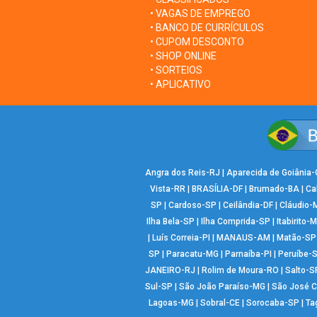
• VAGAS DE EMPREGO
• BANCO DE CURRÍCULOS
• CUPOM DESCONTO
• SHOP ONLINE
• SORTEIOS
• APLICATIVO
Angra dos Reis-RJ
|
Aparecida de Goiânia
Vista-RR
|
BRASÍLIA-DF
|
Brumado-BA
|
Ca
SP
|
Cardoso-SP
|
Ceilândia-DF
|
Cláudio-
Ilha Bela-SP
|
Ilha Comprida-SP
|
Itabirito-
|
Luís Correia-PI
|
MANAUS-AM
|
Matão-SP
SP
|
Paracatu-MG
|
Parnaíba-PI
|
Peruíbe-
JANEIRO-RJ
|
Rolim de Moura-RO
|
Salto-S
Sul-SP
|
São João Paraíso-MG
|
São José 
Lagoas-MG
|
Sobral-CE
|
Sorocaba-SP
|
Ta