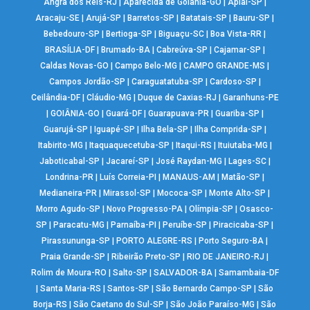
Angra dos Reis-RJ
|
Aparecida de Goiânia-GO
|
Apiaí-SP
|
Aracaju-SE
|
Arujá-SP
|
Barretos-SP
|
Batatais-SP
|
Bauru-SP
|
Bebedouro-SP
|
Bertioga-SP
|
Biguaçu-SC
|
Boa Vista-RR
|
BRASÍLIA-DF
|
Brumado-BA
|
Cabreúva-SP
|
Cajamar-SP
|
Caldas Novas-GO
|
Campo Belo-MG
|
CAMPO GRANDE-MS
|
Campos Jordão-SP
|
Caraguatatuba-SP
|
Cardoso-SP
|
Ceilândia-DF
|
Cláudio-MG
|
Duque de Caxias-RJ
|
Garanhuns-PE
|
GOIÂNIA-GO
|
Guará-DF
|
Guarapuava-PR
|
Guariba-SP
|
Guarujá-SP
|
Iguapé-SP
|
Ilha Bela-SP
|
Ilha Comprida-SP
|
Itabirito-MG
|
Itaquaquecetuba-SP
|
Itaqui-RS
|
Ituiutaba-MG
|
Jaboticabal-SP
|
Jacareí-SP
|
José Raydan-MG
|
Lages-SC
|
Londrina-PR
|
Luís Correia-PI
|
MANAUS-AM
|
Matão-SP
|
Medianeira-PR
|
Mirassol-SP
|
Mococa-SP
|
Monte Alto-SP
|
Morro Agudo-SP
|
Novo Progresso-PA
|
Olímpia-SP
|
Osasco-
SP
|
Paracatu-MG
|
Parnaíba-PI
|
Peruíbe-SP
|
Piracicaba-SP
|
Pirassununga-SP
|
PORTO ALEGRE-RS
|
Porto Seguro-BA
|
Praia Grande-SP
|
Ribeirão Preto-SP
|
RIO DE JANEIRO-RJ
|
Rolim de Moura-RO
|
Salto-SP
|
SALVADOR-BA
|
Samambaia-DF
|
Santa Maria-RS
|
Santos-SP
|
São Bernardo Campo-SP
|
São
Borja-RS
|
São Caetano do Sul-SP
|
São João Paraíso-MG
|
São