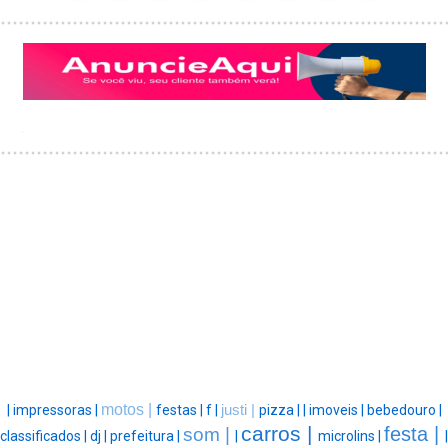
motos |
|
impressoras |
festas |
f |
justi |
pizza |
|
imoveis |
bebedouro |
carros |
festa |
som |
classificados |
dj |
prefeitura |
|
microlins |
|