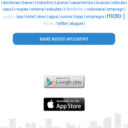
|
dentistas |
bares |
|
industria |
|
pneus |
casamentos |
locacao |
edicula |
dentista |
casa |
|
roupas |
cinema |
ediculas |
|
rodoviaria |
emprego |
moto |
loja |
hotel |
obec |
agua |
cursos |
lojas |
empregos |
justiÇa |
fafibe |
aluguel |
fÓrum |
BAIXE NOSSO APLICATIVO