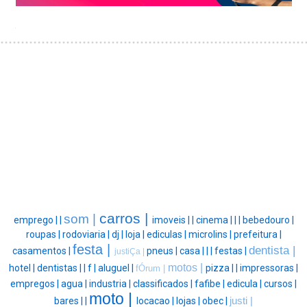
carros |
som |
emprego |
|
imoveis |
|
cinema |
|
|
bebedouro |
roupas |
rodoviaria |
dj |
loja |
ediculas |
microlins |
prefeitura |
festa |
dentista |
casamentos |
pneus |
casa |
|
|
festas |
justiÇa |
motos |
hotel |
dentistas |
|
f |
aluguel |
pizza |
|
impressoras |
fÓrum |
empregos |
agua |
industria |
classificados |
fafibe |
edicula |
cursos |
moto |
bares |
|
locacao |
lojas |
obec |
justi |