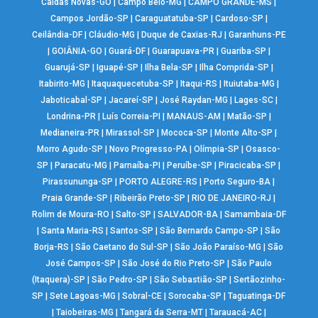
Caldas Novas-GO
|
Campo Belo-MG
|
CAMPO GRANDE-MS
|
Campos Jordão-SP
|
Caraguatatuba-SP
|
Cardoso-SP
|
Ceilândia-DF
|
Cláudio-MG
|
Duque de Caxias-RJ
|
Garanhuns-PE
|
GOIÂNIA-GO
|
Guará-DF
|
Guarapuava-PR
|
Guariba-SP
|
Guarujá-SP
|
Iguapé-SP
|
Ilha Bela-SP
|
Ilha Comprida-SP
|
Itabirito-MG
|
Itaquaquecetuba-SP
|
Itaqui-RS
|
Ituiutaba-MG
|
Jaboticabal-SP
|
Jacareí-SP
|
José Raydan-MG
|
Lages-SC
|
Londrina-PR
|
Luís Correia-PI
|
MANAUS-AM
|
Matão-SP
|
Medianeira-PR
|
Mirassol-SP
|
Mococa-SP
|
Monte Alto-SP
|
Morro Agudo-SP
|
Novo Progresso-PA
|
Olímpia-SP
|
Osasco-
SP
|
Paracatu-MG
|
Parnaíba-PI
|
Peruíbe-SP
|
Piracicaba-SP
|
Pirassununga-SP
|
PORTO ALEGRE-RS
|
Porto Seguro-BA
|
Praia Grande-SP
|
Ribeirão Preto-SP
|
RIO DE JANEIRO-RJ
|
Rolim de Moura-RO
|
Salto-SP
|
SALVADOR-BA
|
Samambaia-DF
|
Santa Maria-RS
|
Santos-SP
|
São Bernardo Campo-SP
|
São
Borja-RS
|
São Caetano do Sul-SP
|
São João Paraíso-MG
|
São
José Campos-SP
|
São José do Rio Preto-SP
|
São Paulo
(Itaquera)-SP
|
São Pedro-SP
|
São Sebastião-SP
|
Sertãozinho-
SP
|
Sete Lagoas-MG
|
Sobral-CE
|
Sorocaba-SP
|
Taguatinga-DF
|
Taiobeiras-MG
|
Tangará da Serra-MT
|
Tarauacá-AC
|