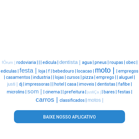
dentista |
rodoviaria |
|
|
edicula |
agua |
pneus |
roupas |
obec |
fÓrum |
moto |
festa |
ediculas |
loja |
f |
bebedouro |
locacao |
|
empregos
|
casamentos |
industria |
|
lojas |
cursos |
pizza |
emprego |
|
aluguel |
justi |
dj |
impressoras |
|
hotel |
casa |
imoveis |
dentistas |
fafibe |
som |
microlins |
|
cinema |
|
prefeitura |
|
bares |
festas |
justiÇa |
carros |
motos |
classificados |
BAIXE NOSSO APLICATIVO