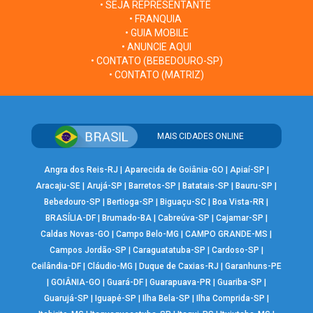
• SEJA REPRESENTANTE
• FRANQUIA
• GUIA MOBILE
• ANUNCIE AQUI
• CONTATO (BEBEDOURO-SP)
• CONTATO (MATRIZ)
MAIS CIDADES ONLINE
Angra dos Reis-RJ
|
Aparecida de Goiânia-GO
|
Apiaí-SP
|
Aracaju-SE
|
Arujá-SP
|
Barretos-SP
|
Batatais-SP
|
Bauru-SP
|
Bebedouro-SP
|
Bertioga-SP
|
Biguaçu-SC
|
Boa Vista-RR
|
BRASÍLIA-DF
|
Brumado-BA
|
Cabreúva-SP
|
Cajamar-SP
|
Caldas Novas-GO
|
Campo Belo-MG
|
CAMPO GRANDE-MS
|
Campos Jordão-SP
|
Caraguatatuba-SP
|
Cardoso-SP
|
Ceilândia-DF
|
Cláudio-MG
|
Duque de Caxias-RJ
|
Garanhuns-PE
|
GOIÂNIA-GO
|
Guará-DF
|
Guarapuava-PR
|
Guariba-SP
|
Guarujá-SP
|
Iguapé-SP
|
Ilha Bela-SP
|
Ilha Comprida-SP
|