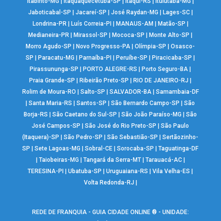
Itabirito-MG
|
Itaquaquecetuba-SP
|
Itaqui-RS
|
Ituiutaba-MG
|
Jaboticabal-SP
|
Jacareí-SP
|
José Raydan-MG
|
Lages-SC
|
Londrina-PR
|
Luís Correia-PI
|
MANAUS-AM
|
Matão-SP
|
Medianeira-PR
|
Mirassol-SP
|
Mococa-SP
|
Monte Alto-SP
|
Morro Agudo-SP
|
Novo Progresso-PA
|
Olímpia-SP
|
Osasco-
SP
|
Paracatu-MG
|
Parnaíba-PI
|
Peruíbe-SP
|
Piracicaba-SP
|
Pirassununga-SP
|
PORTO ALEGRE-RS
|
Porto Seguro-BA
|
Praia Grande-SP
|
Ribeirão Preto-SP
|
RIO DE JANEIRO-RJ
|
Rolim de Moura-RO
|
Salto-SP
|
SALVADOR-BA
|
Samambaia-DF
|
Santa Maria-RS
|
Santos-SP
|
São Bernardo Campo-SP
|
São
Borja-RS
|
São Caetano do Sul-SP
|
São João Paraíso-MG
|
São
José Campos-SP
|
São José do Rio Preto-SP
|
São Paulo
(Itaquera)-SP
|
São Pedro-SP
|
São Sebastião-SP
|
Sertãozinho-
SP
|
Sete Lagoas-MG
|
Sobral-CE
|
Sorocaba-SP
|
Taguatinga-DF
|
Taiobeiras-MG
|
Tangará da Serra-MT
|
Tarauacá-AC
|
TERESINA-PI
|
Ubatuba-SP
|
Uruguaiana-RS
|
Vila Velha-ES
|
Volta Redonda-RJ
|
REDE DE FRANQUIA - GUIA CIDADE ONLINE ® - UNIDADE: