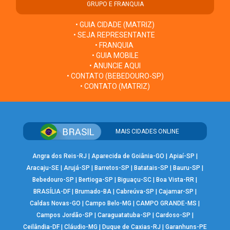
GRUPO E FRANQUIA
• GUIA CIDADE (MATRIZ)
• SEJA REPRESENTANTE
• FRANQUIA
• GUIA MOBILE
• ANUNCIE AQUI
• CONTATO (BEBEDOURO-SP)
• CONTATO (MATRIZ)
MAIS CIDADES ONLINE
Angra dos Reis-RJ
|
Aparecida de Goiânia-GO
|
Apiaí-SP
|
Aracaju-SE
|
Arujá-SP
|
Barretos-SP
|
Batatais-SP
|
Bauru-SP
|
Bebedouro-SP
|
Bertioga-SP
|
Biguaçu-SC
|
Boa Vista-RR
|
BRASÍLIA-DF
|
Brumado-BA
|
Cabreúva-SP
|
Cajamar-SP
|
Caldas Novas-GO
|
Campo Belo-MG
|
CAMPO GRANDE-MS
|
Campos Jordão-SP
|
Caraguatatuba-SP
|
Cardoso-SP
|
Ceilândia-DF
|
Cláudio-MG
|
Duque de Caxias-RJ
|
Garanhuns-PE