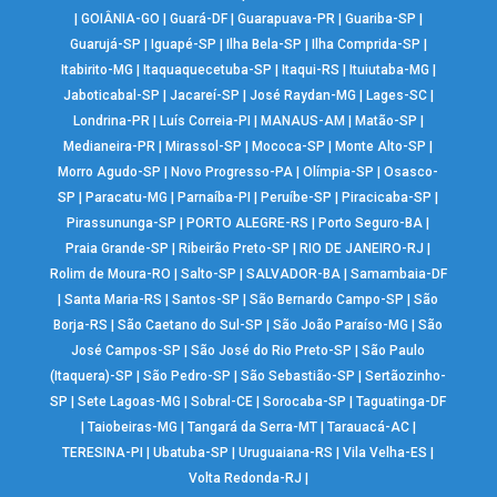
|
GOIÂNIA-GO
|
Guará-DF
|
Guarapuava-PR
|
Guariba-SP
|
Guarujá-SP
|
Iguapé-SP
|
Ilha Bela-SP
|
Ilha Comprida-SP
|
Itabirito-MG
|
Itaquaquecetuba-SP
|
Itaqui-RS
|
Ituiutaba-MG
|
Jaboticabal-SP
|
Jacareí-SP
|
José Raydan-MG
|
Lages-SC
|
Londrina-PR
|
Luís Correia-PI
|
MANAUS-AM
|
Matão-SP
|
Medianeira-PR
|
Mirassol-SP
|
Mococa-SP
|
Monte Alto-SP
|
Morro Agudo-SP
|
Novo Progresso-PA
|
Olímpia-SP
|
Osasco-
SP
|
Paracatu-MG
|
Parnaíba-PI
|
Peruíbe-SP
|
Piracicaba-SP
|
Pirassununga-SP
|
PORTO ALEGRE-RS
|
Porto Seguro-BA
|
Praia Grande-SP
|
Ribeirão Preto-SP
|
RIO DE JANEIRO-RJ
|
Rolim de Moura-RO
|
Salto-SP
|
SALVADOR-BA
|
Samambaia-DF
|
Santa Maria-RS
|
Santos-SP
|
São Bernardo Campo-SP
|
São
Borja-RS
|
São Caetano do Sul-SP
|
São João Paraíso-MG
|
São
José Campos-SP
|
São José do Rio Preto-SP
|
São Paulo
(Itaquera)-SP
|
São Pedro-SP
|
São Sebastião-SP
|
Sertãozinho-
SP
|
Sete Lagoas-MG
|
Sobral-CE
|
Sorocaba-SP
|
Taguatinga-DF
|
Taiobeiras-MG
|
Tangará da Serra-MT
|
Tarauacá-AC
|
TERESINA-PI
|
Ubatuba-SP
|
Uruguaiana-RS
|
Vila Velha-ES
|
Volta Redonda-RJ
|