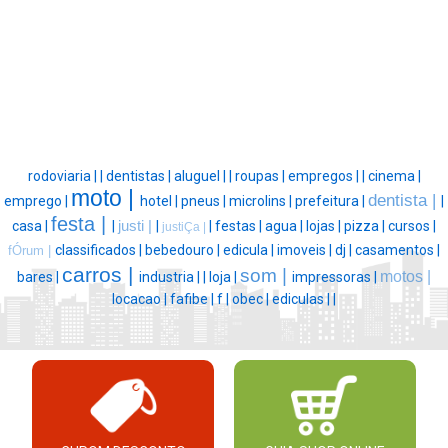
rodoviaria |
|
dentistas |
aluguel |
|
roupas |
empregos |
|
cinema |
moto |
dentista |
emprego |
hotel |
pneus |
microlins |
prefeitura |
|
festa |
casa |
|
justi |
|
|
festas |
agua |
lojas |
pizza |
cursos |
justiÇa |
classificados |
bebedouro |
edicula |
imoveis |
dj |
casamentos |
fÓrum |
carros |
som |
motos |
bares |
industria |
|
loja |
impressoras |
locacao |
fafibe |
f |
obec |
ediculas |
|