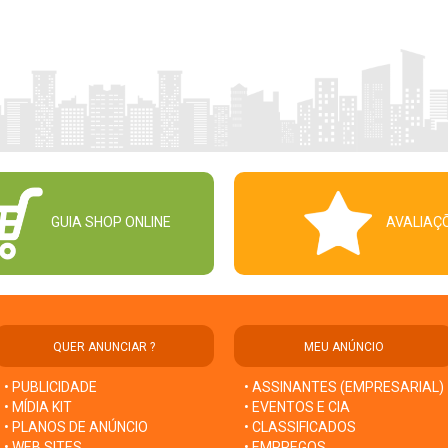
GUIA SHOP ONLINE
AVALIAÇ
QUER ANUNCIAR ?
MEU ANÚNCIO
• PUBLICIDADE
• ASSINANTES (EMPRESARIAL)
• MÍDIA KIT
• EVENTOS E CIA
• PLANOS DE ANÚNCIO
• CLASSIFICADOS
• WEB SITES
• EMPREGOS