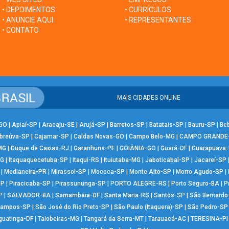
• DEPOIMENTOS
• CURRÍCULOS
• ANUNCIE AQUI
• REPRESENTANTES
• CONTATO
MAIS CIDADES ONLINE
-GO
|
Apiaí-SP
|
Aracaju-SE
|
Arujá-SP
|
Barretos-SP
|
Batatais-SP
|
Bauru-SP
|
Be
breúva-SP
|
Cajamar-SP
|
Caldas Novas-GO
|
Campo Belo-MG
|
CAMPO GRANDE
MG
|
Duque de Caxias-RJ
|
Garanhuns-PE
|
GOIÂNIA-GO
|
Guará-DF
|
Guarapuava
MG
|
Itaquaquecetuba-SP
|
Itaqui-RS
|
Ituiutaba-MG
|
Jaboticabal-SP
|
Jacareí-SP
|
Medianeira-PR
|
Mirassol-SP
|
Mococa-SP
|
Monte Alto-SP
|
Morro Agudo-SP
|
SP
|
Piracicaba-SP
|
Pirassununga-SP
|
PORTO ALEGRE-RS
|
Porto Seguro-BA
|
P
P
|
SALVADOR-BA
|
Samambaia-DF
|
Santa Maria-RS
|
Santos-SP
|
São Bernard
Campos-SP
|
São José do Rio Preto-SP
|
São Paulo (Itaquera)-SP
|
São Pedro-SP
guatinga-DF
|
Taiobeiras-MG
|
Tangará da Serra-MT
|
Tarauacá-AC
|
TERESINA-PI