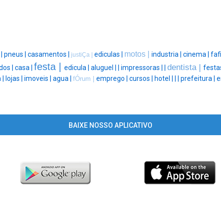
motos |
 |
pneus |
casamentos |
ediculas |
industria |
cinema |
faf
justiÇa |
festa |
dentista |
dos |
casa |
edicula |
aluguel |
|
impressoras |
|
festa
 |
lojas |
imoveis |
agua |
emprego |
cursos |
hotel |
|
|
prefeitura |
e
fÓrum |
BAIXE NOSSO APLICATIVO