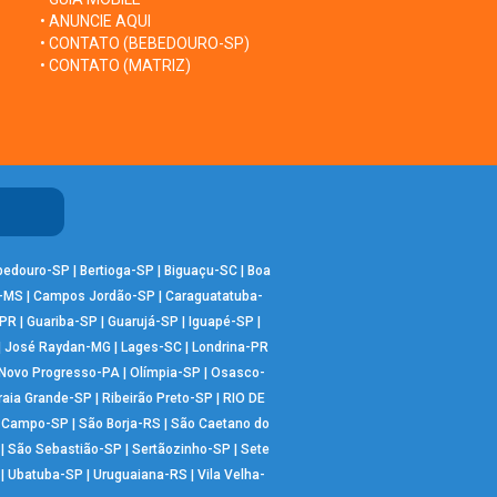
• ANUNCIE AQUI
• CONTATO (BEBEDOURO-SP)
• CONTATO (MATRIZ)
bedouro-SP
|
Bertioga-SP
|
Biguaçu-SC
|
Boa
-MS
|
Campos Jordão-SP
|
Caraguatatuba-
-PR
|
Guariba-SP
|
Guarujá-SP
|
Iguapé-SP
|
|
José Raydan-MG
|
Lages-SC
|
Londrina-PR
Novo Progresso-PA
|
Olímpia-SP
|
Osasco-
raia Grande-SP
|
Ribeirão Preto-SP
|
RIO DE
o Campo-SP
|
São Borja-RS
|
São Caetano do
|
São Sebastião-SP
|
Sertãozinho-SP
|
Sete
|
Ubatuba-SP
|
Uruguaiana-RS
|
Vila Velha-