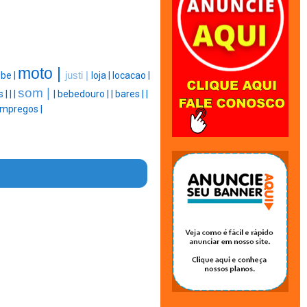
moto |
ibe |
justi |
loja |
locacao |
som |
s |
|
|
|
bebedouro |
|
bares |
|
mpregos |