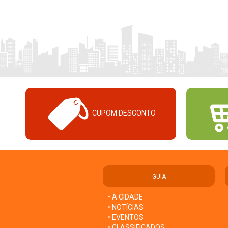
CUPOM DESCONTO
GUIA
• A CIDADE
• NOTÍCIAS
• EVENTOS
• CLASSIFICADOS