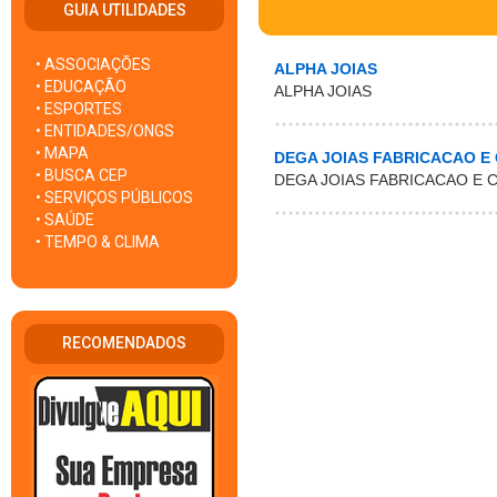
GUIA UTILIDADES
• ASSOCIAÇÕES
ALPHA JOIAS
• EDUCAÇÃO
ALPHA JOIAS
• ESPORTES
• ENTIDADES/ONGS
• MAPA
DEGA JOIAS FABRICACAO E
• BUSCA CEP
DEGA JOIAS FABRICACAO E
• SERVIÇOS PÚBLICOS
• SAÚDE
• TEMPO & CLIMA
RECOMENDADOS