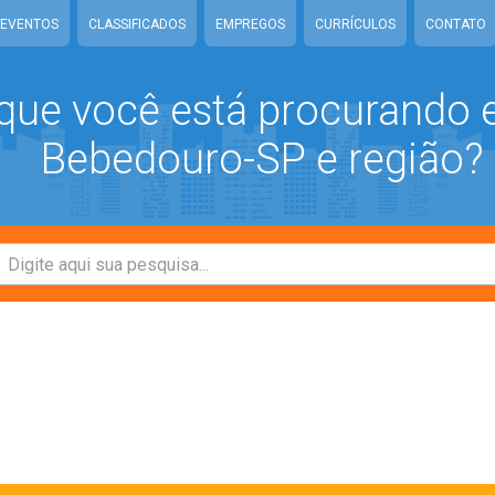
EVENTOS
CLASSIFICADOS
EMPREGOS
CURRÍCULOS
CONTATO
que você está procurando
Bebedouro-SP e região?