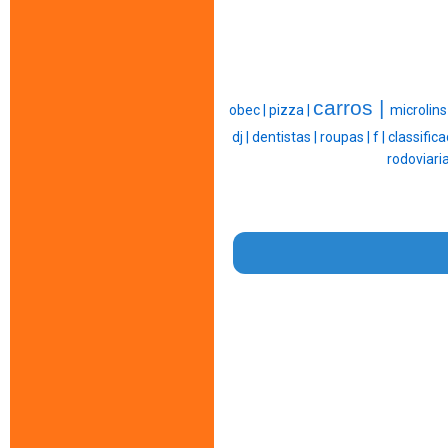
carros |
obec |
pizza |
microlins
dj |
dentistas |
roupas |
f |
classifica
rodoviaria