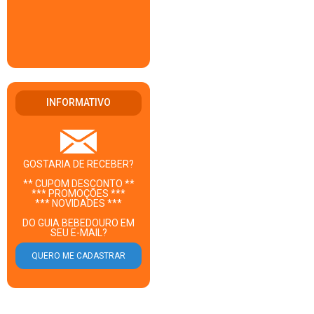
INFORMATIVO
GOSTARIA DE RECEBER?
** CUPOM DESCONTO **
*** PROMOÇÕES ***
*** NOVIDADES ***
DO GUIA BEBEDOURO EM
SEU E-MAIL?