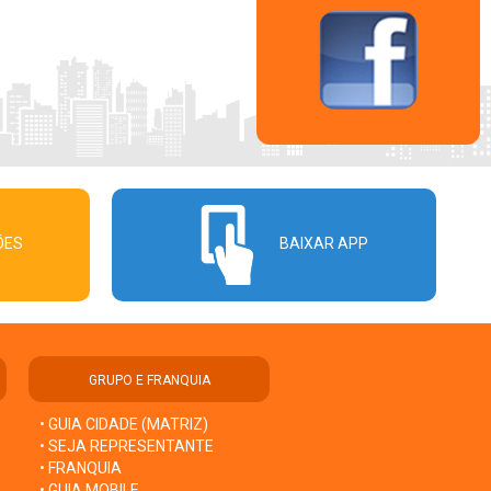
ÕES
BAIXAR APP
GRUPO E FRANQUIA
• GUIA CIDADE (MATRIZ)
• SEJA REPRESENTANTE
• FRANQUIA
• GUIA MOBILE