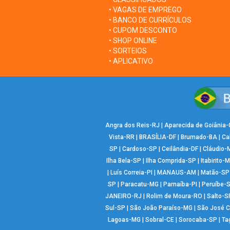
• VAGAS DE EMPREGO
• BANCO DE CURRÍCULOS
• CUPOM DESCONTO
• SHOP ONLINE
• SORTEIOS
• APLICATIVO
Angra dos Reis-RJ
|
Aparecida de Goiânia
Vista-RR
|
BRASÍLIA-DF
|
Brumado-BA
|
Ca
SP
|
Cardoso-SP
|
Ceilândia-DF
|
Cláudio-
Ilha Bela-SP
|
Ilha Comprida-SP
|
Itabirito-
|
Luís Correia-PI
|
MANAUS-AM
|
Matão-SP
SP
|
Paracatu-MG
|
Parnaíba-PI
|
Peruíbe-
JANEIRO-RJ
|
Rolim de Moura-RO
|
Salto-S
Sul-SP
|
São João Paraíso-MG
|
São José 
Lagoas-MG
|
Sobral-CE
|
Sorocaba-SP
|
Ta