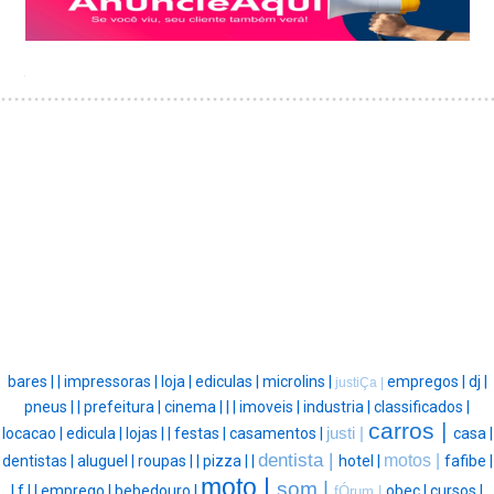
bares |
|
impressoras |
loja |
ediculas |
microlins |
empregos |
dj |
justiÇa |
pneus |
|
prefeitura |
cinema |
|
|
imoveis |
industria |
classificados |
carros |
locacao |
edicula |
lojas |
|
festas |
casamentos |
justi |
casa |
dentista |
motos |
dentistas |
aluguel |
roupas |
|
pizza |
|
hotel |
fafibe |
moto |
som |
|
f |
|
emprego |
bebedouro |
obec |
cursos |
fÓrum |