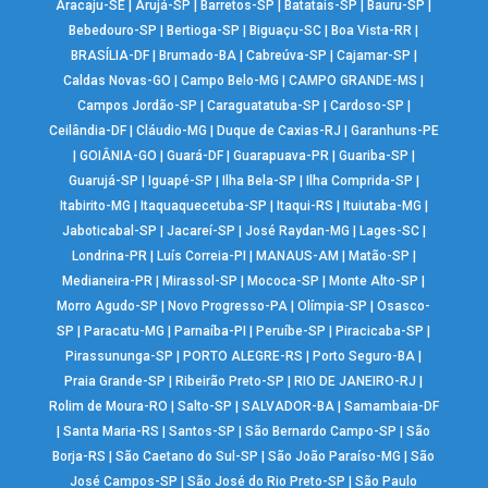
Aracaju-SE
|
Arujá-SP
|
Barretos-SP
|
Batatais-SP
|
Bauru-SP
|
Bebedouro-SP
|
Bertioga-SP
|
Biguaçu-SC
|
Boa Vista-RR
|
BRASÍLIA-DF
|
Brumado-BA
|
Cabreúva-SP
|
Cajamar-SP
|
Caldas Novas-GO
|
Campo Belo-MG
|
CAMPO GRANDE-MS
|
Campos Jordão-SP
|
Caraguatatuba-SP
|
Cardoso-SP
|
Ceilândia-DF
|
Cláudio-MG
|
Duque de Caxias-RJ
|
Garanhuns-PE
|
GOIÂNIA-GO
|
Guará-DF
|
Guarapuava-PR
|
Guariba-SP
|
Guarujá-SP
|
Iguapé-SP
|
Ilha Bela-SP
|
Ilha Comprida-SP
|
Itabirito-MG
|
Itaquaquecetuba-SP
|
Itaqui-RS
|
Ituiutaba-MG
|
Jaboticabal-SP
|
Jacareí-SP
|
José Raydan-MG
|
Lages-SC
|
Londrina-PR
|
Luís Correia-PI
|
MANAUS-AM
|
Matão-SP
|
Medianeira-PR
|
Mirassol-SP
|
Mococa-SP
|
Monte Alto-SP
|
Morro Agudo-SP
|
Novo Progresso-PA
|
Olímpia-SP
|
Osasco-
SP
|
Paracatu-MG
|
Parnaíba-PI
|
Peruíbe-SP
|
Piracicaba-SP
|
Pirassununga-SP
|
PORTO ALEGRE-RS
|
Porto Seguro-BA
|
Praia Grande-SP
|
Ribeirão Preto-SP
|
RIO DE JANEIRO-RJ
|
Rolim de Moura-RO
|
Salto-SP
|
SALVADOR-BA
|
Samambaia-DF
|
Santa Maria-RS
|
Santos-SP
|
São Bernardo Campo-SP
|
São
Borja-RS
|
São Caetano do Sul-SP
|
São João Paraíso-MG
|
São
José Campos-SP
|
São José do Rio Preto-SP
|
São Paulo