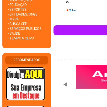
• ASSOCIAÇÕES
//
-
• EDUCAÇÃO
• ESPORTES
Voltar
• ENTIDADES/ONGS
• MAPA
• BUSCA CEP
• SERVIÇOS PÚBLICOS
• SAÚDE
• TEMPO & CLIMA
RECOMENDADOS