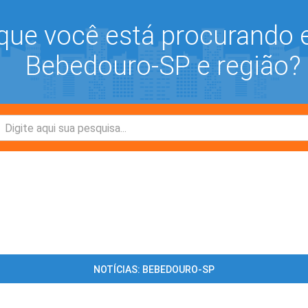
que você está procurando
Bebedouro-SP e região?
NOTÍCIAS: BEBEDOURO-SP