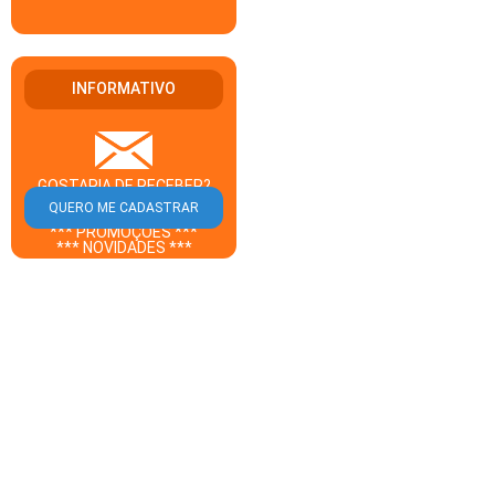
INFORMATIVO
GOSTARIA DE RECEBER?
** CUPOM DESCONTO **
*** PROMOÇÕES ***
*** NOVIDADES ***
DO GUIA BEBEDOURO EM
SEU E-MAIL?