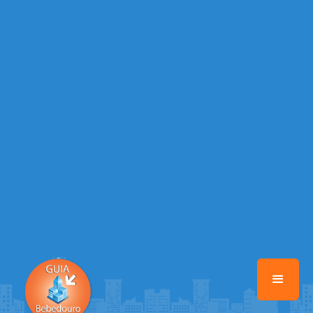
Warning
: Illegal string offset 'EMAIL_AUTOR' in
/home/guiabebedouro/www/class-mb/Seguranca.Class.php
on line
37
Warning
: Illegal string offset 'DATA_CADASTRO' in
/home/guiabebedouro/www/class-mb/Seguranca.Class.php
on line
37
Warning
: Illegal string offset 'DESTAQUE' in
/home/guiabebedouro/www/class-mb/Seguranca.Class.php
on line
37
Warning
: Illegal string offset 'STATUS' in
/home/guiabebedouro/www/class-mb/Seguranca.Class.php
on line
37