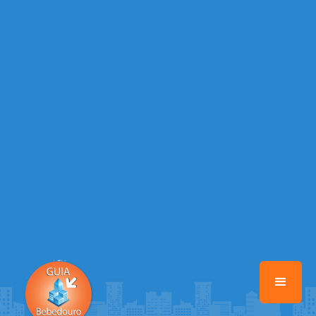
Warning
: Illegal string offset 'EMAIL_AUTOR' in
/home/guiabebedouro/www/class-mb/Seguranca.Class.php
on line
37
Warning
: Illegal string offset 'DATA_CADASTRO' in
/home/guiabebedouro/www/class-mb/Seguranca.Class.php
on line
37
Warning
: Illegal string offset 'DESTAQUE' in
/home/guiabebedouro/www/class-mb/Seguranca.Class.php
on line
37
Warning
: Illegal string offset 'STATUS' in
/home/guiabebedouro/www/class-mb/Seguranca.Class.php
on line
37