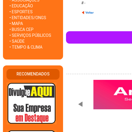
• ASSOCIAÇÕES
//
-
• EDUCAÇÃO
• ESPORTES
Voltar
• ENTIDADES/ONGS
• MAPA
• BUSCA CEP
• SERVIÇOS PÚBLICOS
• SAÚDE
• TEMPO & CLIMA
RECOMENDADOS