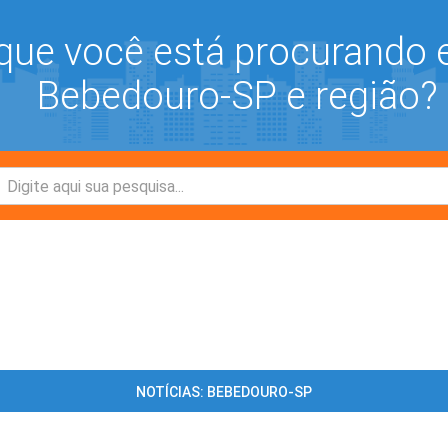
que você está procurando
Bebedouro-SP e região?
NOTÍCIAS: BEBEDOURO-SP