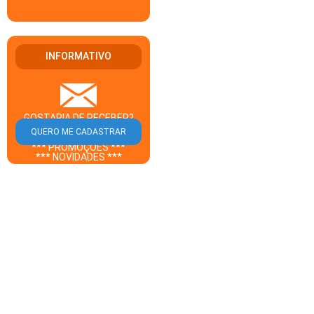
INFORMATIVO
GOSTARIA DE RECEBER?
** CUPOM DESCONTO **
*** PROMOÇÕES ***
*** NOVIDADES ***
DO GUIA BEBEDOURO EM
SEU E-MAIL?