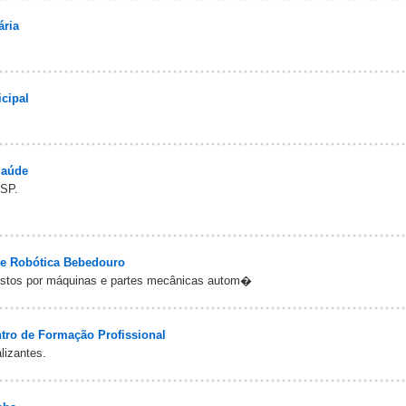
ária
icipal
Saúde
-SP.
de Robótica Bebedouro
postos por máquinas e partes mecânicas autom�
ntro de Formação Profissional
lizantes.