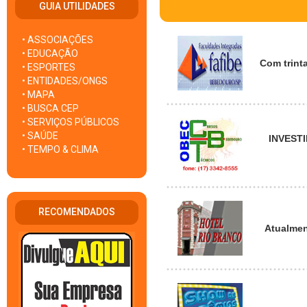
GUIA UTILIDADES
• ASSOCIAÇÕES
• EDUCAÇÃO
Com trint
• ESPORTES
• ENTIDADES/ONGS
• MAPA
• BUSCA CEP
• SERVIÇOS PÚBLICOS
• SAÚDE
INVESTI
• TEMPO & CLIMA
RECOMENDADOS
Atualmen