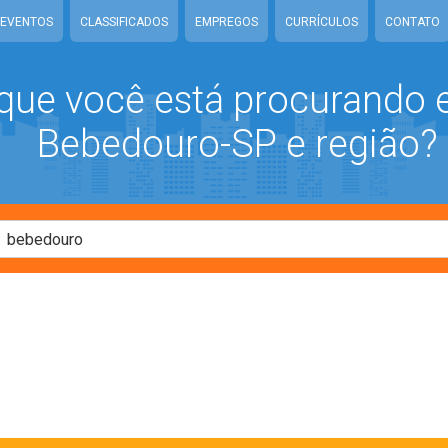
EVENTOS
CLASSIFICADOS
EMPREGOS
CURRÍCULOS
CONTATO
que você está procurando
Bebedouro-SP e região?