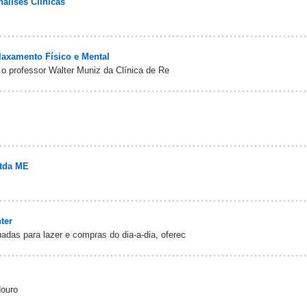
alises Clinicas
laxamento Físico e Mental
 professor Walter Muniz da Clínica de Re
tda ME
ter
das para lazer e compras do dia-a-dia, oferec
douro