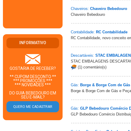
Chaveiros:
Chaveiro Bebedouro
Chaveiro Bebedouro
Contabilidade:
RC Contabilidade
RC Contabilidade, novo conceito em
INFORMATIVO
Descartáveis:
STAC EMBALAGEN
STAC EMBALAGENS DESCARTA
(1) comentário(s)
GOSTARIA DE RECEBER?
** CUPOM DESCONTO **
*** PROMOÇÕES ***
*** NOVIDADES ***
Gás:
Borge & Borge Com de Gás 
Borge & Borge Com de Gás e Peça
DO GUIA BEBEDOURO EM
SEU E-MAIL?
Gás:
GLP Bebedouro Comércio Di
GLP Bebedouro Comércio Distribui