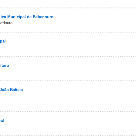
lica Municipal de Bebedouro
bedouro
pal
ltura
João Batista
al