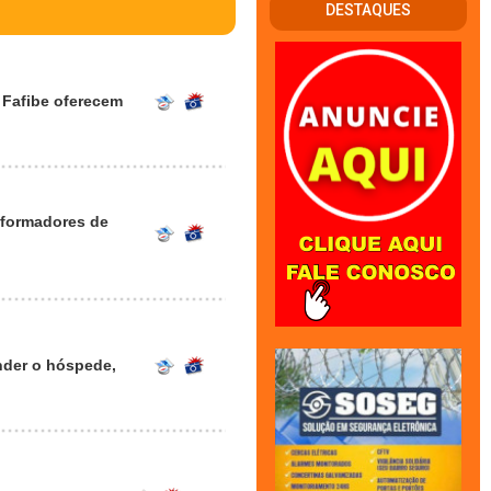
DESTAQUES
 Fafibe oferecem
 formadores de
nder o hóspede,