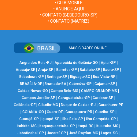
• GUIA MOBILE
• ANUNCIE AQUI
• CONTATO (BEBEDOURO-SP)
• CONTATO (MATRIZ)
MAIS CIDADES ONLINE
Angra dos Reis-RJ
|
Aparecida de Goiânia-GO
|
Apiaí-SP
|
Aracaju-SE
|
Arujá-SP
|
Barretos-SP
|
Batatais-SP
|
Bauru-SP
|
Bebedouro-SP
|
Bertioga-SP
|
Biguaçu-SC
|
Boa Vista-RR
|
BRASÍLIA-DF
|
Brumado-BA
|
Cabreúva-SP
|
Cajamar-SP
|
Caldas Novas-GO
|
Campo Belo-MG
|
CAMPO GRANDE-MS
|
Campos Jordão-SP
|
Caraguatatuba-SP
|
Cardoso-SP
|
Ceilândia-DF
|
Cláudio-MG
|
Duque de Caxias-RJ
|
Garanhuns-PE
|
GOIÂNIA-GO
|
Guará-DF
|
Guarapuava-PR
|
Guariba-SP
|
Guarujá-SP
|
Iguapé-SP
|
Ilha Bela-SP
|
Ilha Comprida-SP
|
Itabirito-MG
|
Itaquaquecetuba-SP
|
Itaqui-RS
|
Ituiutaba-MG
|
Jaboticabal-SP
|
Jacareí-SP
|
José Raydan-MG
|
Lages-SC
|