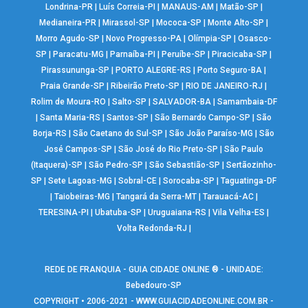
Londrina-PR
|
Luís Correia-PI
|
MANAUS-AM
|
Matão-SP
|
Medianeira-PR
|
Mirassol-SP
|
Mococa-SP
|
Monte Alto-SP
|
Morro Agudo-SP
|
Novo Progresso-PA
|
Olímpia-SP
|
Osasco-
SP
|
Paracatu-MG
|
Parnaíba-PI
|
Peruíbe-SP
|
Piracicaba-SP
|
Pirassununga-SP
|
PORTO ALEGRE-RS
|
Porto Seguro-BA
|
Praia Grande-SP
|
Ribeirão Preto-SP
|
RIO DE JANEIRO-RJ
|
Rolim de Moura-RO
|
Salto-SP
|
SALVADOR-BA
|
Samambaia-DF
|
Santa Maria-RS
|
Santos-SP
|
São Bernardo Campo-SP
|
São
Borja-RS
|
São Caetano do Sul-SP
|
São João Paraíso-MG
|
São
José Campos-SP
|
São José do Rio Preto-SP
|
São Paulo
(Itaquera)-SP
|
São Pedro-SP
|
São Sebastião-SP
|
Sertãozinho-
SP
|
Sete Lagoas-MG
|
Sobral-CE
|
Sorocaba-SP
|
Taguatinga-DF
|
Taiobeiras-MG
|
Tangará da Serra-MT
|
Tarauacá-AC
|
TERESINA-PI
|
Ubatuba-SP
|
Uruguaiana-RS
|
Vila Velha-ES
|
Volta Redonda-RJ
|
REDE DE FRANQUIA - GUIA CIDADE ONLINE ® - UNIDADE:
Bebedouro-SP
COPYRIGHT • 2006-2021 -
WWW.GUIACIDADEONLINE.COM.BR
-