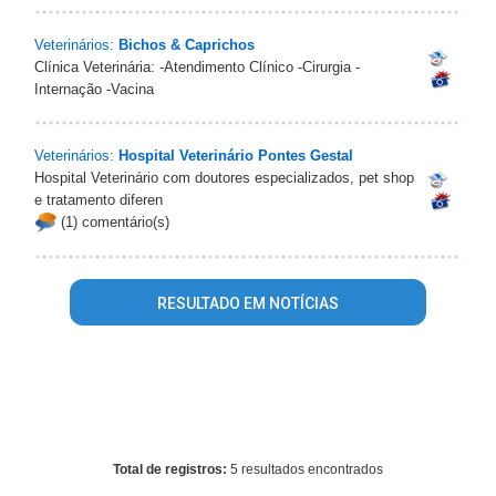
Veterinários:
Bichos & Caprichos
Clínica Veterinária: -Atendimento Clínico -Cirurgia -
Internação -Vacina
Veterinários:
Hospital Veterinário Pontes Gestal
Hospital Veterinário com doutores especializados, pet shop
e tratamento diferen
(1) comentário(s)
RESULTADO EM NOTÍCIAS
Warning
: mysql_fetch_array() expects parameter 1 to be
resource, array given in
/home/guiabebedouro/www/conteudo_resultado_busca.php
on line
344
Total de registros:
5 resultados encontrados