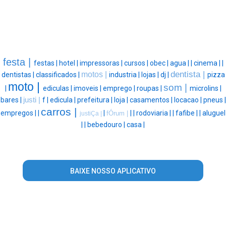
festa |
festas |
hotel |
impressoras |
cursos |
obec |
agua |
|
cinema |
|
dentista |
motos |
dentistas |
classificados |
industria |
lojas |
dj |
pizza
moto |
som |
|
ediculas |
imoveis |
emprego |
roupas |
microlins |
bares |
justi |
f |
edicula |
prefeitura |
loja |
casamentos |
locacao |
pneus |
carros |
empregos |
|
|
|
|
rodoviaria |
|
fafibe |
|
aluguel
fÓrum |
justiÇa |
|
|
bebedouro |
casa |
BAIXE NOSSO APLICATIVO