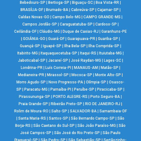
Bebedouro-SP
|
Bertioga-SP
|
Biguaçu-SC
|
Boa Vista-RR
|
BRASÍLIA-DF
|
Brumado-BA
|
Cabreúva-SP
|
Cajamar-SP
|
Caldas Novas-GO
|
Campo Belo-MG
|
CAMPO GRANDE-MS
|
Campos Jordão-SP
|
Caraguatatuba-SP
|
Cardoso-SP
|
Ceilândia-DF
|
Cláudio-MG
|
Duque de Caxias-RJ
|
Garanhuns-PE
|
GOIÂNIA-GO
|
Guará-DF
|
Guarapuava-PR
|
Guariba-SP
|
Guarujá-SP
|
Iguapé-SP
|
Ilha Bela-SP
|
Ilha Comprida-SP
|
Itabirito-MG
|
Itaquaquecetuba-SP
|
Itaqui-RS
|
Ituiutaba-MG
|
Jaboticabal-SP
|
Jacareí-SP
|
José Raydan-MG
|
Lages-SC
|
Londrina-PR
|
Luís Correia-PI
|
MANAUS-AM
|
Matão-SP
|
Medianeira-PR
|
Mirassol-SP
|
Mococa-SP
|
Monte Alto-SP
|
Morro Agudo-SP
|
Novo Progresso-PA
|
Olímpia-SP
|
Osasco-
SP
|
Paracatu-MG
|
Parnaíba-PI
|
Peruíbe-SP
|
Piracicaba-SP
|
Pirassununga-SP
|
PORTO ALEGRE-RS
|
Porto Seguro-BA
|
Praia Grande-SP
|
Ribeirão Preto-SP
|
RIO DE JANEIRO-RJ
|
Rolim de Moura-RO
|
Salto-SP
|
SALVADOR-BA
|
Samambaia-DF
|
Santa Maria-RS
|
Santos-SP
|
São Bernardo Campo-SP
|
São
Borja-RS
|
São Caetano do Sul-SP
|
São João Paraíso-MG
|
São
José Campos-SP
|
São José do Rio Preto-SP
|
São Paulo
(Itaquera)-SP
|
São Pedro-SP
|
São Sebastião-SP
|
Sertãozinho-