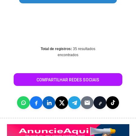
Warning
: mysql_fetch_array() expects parameter 1 to be
resource, array given in
/home/guiabebedouro/www/conteudo_resultado_busca.php
on line
630
Total de registros:
35 resultados
encontrados
COMPARTILHAR REDES SOCIAIS