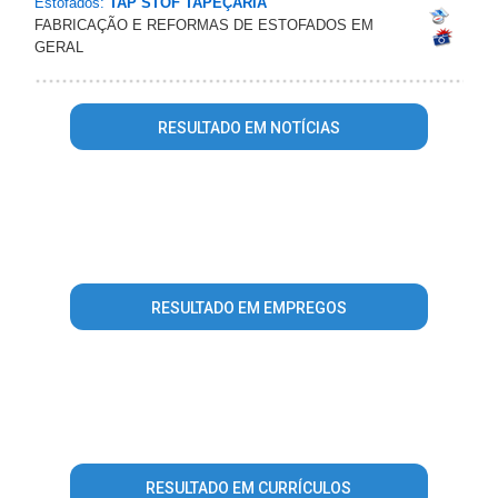
Estofados:
TAP STOF TAPEÇARIA
FABRICAÇÃO E REFORMAS DE ESTOFADOS EM
GERAL
RESULTADO EM NOTÍCIAS
Warning
: mysql_fetch_array() expects parameter 1 to be
resource, array given in
/home/guiabebedouro/www/conteudo_resultado_busca.php
on line
344
RESULTADO EM EMPREGOS
Warning
: mysql_fetch_array() expects parameter 1 to be
resource, array given in
/home/guiabebedouro/www/conteudo_resultado_busca.php
on line
569
RESULTADO EM CURRÍCULOS