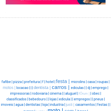
festa |
fafibe |
pizza |
prefeitura |
f |
hotel |
microlins |
casa |
roupas |
carros |
dentista |
motos |
locacao |
|
|
ediculas |
|
dj |
emprego |
impressoras |
rodoviaria |
cinema |
|
aluguel |
|
obec |
fÓrum |
classificados |
bebedouro |
|
lojas |
edicula |
|
empregos |
|
pneus |
imoveis |
agua |
dentistas |
loja |
industria |
justi |
casamentos |
festas |
|
moto |
som |